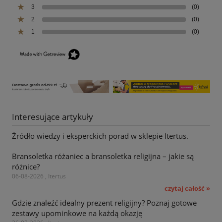
3
(0)
2
(0)
1
(0)
Interesujące artykuły
Źródło wiedzy i eksperckich porad w sklepie Itertus.
Bransoletka różaniec a bransoletka religijna – jakie są
różnice?
06-08-2026 , Itertus
czytaj całość »
Gdzie znaleźć idealny prezent religijny? Poznaj gotowe
zestawy upominkowe na każdą okazję