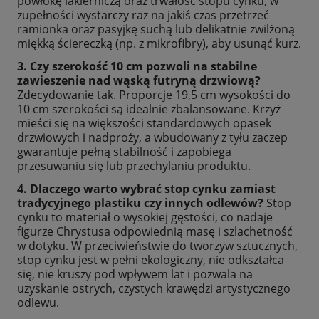
powłokę lakierniczą oraz trwałość stopu cynku, w
zupełności wystarczy raz na jakiś czas przetrzeć
ramionka oraz pasyjkę suchą lub delikatnie zwilżoną
miękką ściereczką (np. z mikrofibry), aby usunąć kurz.
3. Czy szerokość 10 cm pozwoli na stabilne
zawieszenie nad wąską futryną drzwiową?
Zdecydowanie tak. Proporcje 19,5 cm wysokości do
10 cm szerokości są idealnie zbalansowane. Krzyż
mieści się na większości standardowych opasek
drzwiowych i nadproży, a wbudowany z tyłu zaczep
gwarantuje pełną stabilność i zapobiega
przesuwaniu się lub przechylaniu produktu.
4. Dlaczego warto wybrać stop cynku zamiast
tradycyjnego plastiku czy innych odlewów?
Stop
cynku to materiał o wysokiej gęstości, co nadaje
figurze Chrystusa odpowiednią masę i szlachetność
w dotyku. W przeciwieństwie do tworzyw sztucznych,
stop cynku jest w pełni ekologiczny, nie odkształca
się, nie kruszy pod wpływem lat i pozwala na
uzyskanie ostrych, czystych krawędzi artystycznego
odlewu.