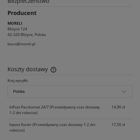
Bezpieczeństwo
Producent
MORELI
Bliżyce 124
42-320 Bliżyce, Polska
biuro@moreli.pl
Koszty dostawy
Cena nie zawiera ewentualnych kosztów płatności
Kraj wysyłki:
InPost Paczkomat 24/7
(Przewidywany czas dostawy
14,90 zł
1-2 dni robocze)
Inpost Kurier
(Przewidywany czas dostawy 1-2 dni
17,50 zł
robocze)