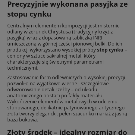
Precyzyjnie wykonana pasyjka ze
stopu cynku
Centralnym elementem kompozycji jest misternie
odlany wizerunek Chrystusa (tradycyjny krzyż z
pasyjką) wraz z dopasowaną tabliczką INRI
umieszczoną w górnej części pionowej belki. Do ich
produkcji wykorzystano wysokiej próby
stop cynku
–
ceniony w sztuce sakralnej metal, który
charakteryzuje się świetnymi parametrami
technicznymi.
Zastosowanie form odlewniczych o wysokiej precyzji
pozwoliło na wyjątkowo wierne i szczegółowe
odwzorowanie detali rzeźby – od układu
anatomicznego postaci po fałdy materiału.
Wykończenie elementów metalowych w odcieniu
stonowanego, delikatnie patynowanego antycznego
złota tworzy elegancki, pełen szacunku mariaż z jasną
bazą bukową.
Złoty środek – idealny rozmiar do