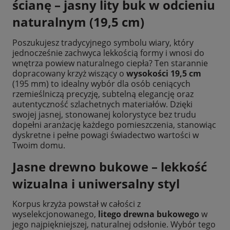
ścianę – jasny lity buk w odcieniu
naturalnym (19,5 cm)
Poszukujesz tradycyjnego symbolu wiary, który
jednocześnie zachwyca lekkością formy i wnosi do
wnętrza powiew naturalnego ciepła? Ten starannie
dopracowany krzyż wiszący o
wysokości 19,5 cm
(195 mm) to idealny wybór dla osób ceniących
rzemieślniczą precyzję, subtelną elegancję oraz
autentyczność szlachetnych materiałów. Dzięki
swojej jasnej, stonowanej kolorystyce bez trudu
dopełni aranżację każdego pomieszczenia, stanowiąc
dyskretne i pełne powagi świadectwo wartości w
Twoim domu.
Jasne drewno bukowe – lekkość
wizualna i uniwersalny styl
Korpus krzyża powstał w całości z
wyselekcjonowanego,
litego drewna bukowego
w
jego najpiękniejszej, naturalnej odsłonie. Wybór tego