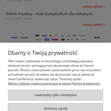
26-02-2026 , Itertus
czytaj całość »
Kielich mszalny - małe kompendium dla ciekawych
02-01-2026 , Itertus
czytaj całość »
Dbamy o Twoją prywatność
Pomoc
Pliki cookies i pokrewne im technologie umożliwiają poprawne
Moje konto
działanie strony i pomagają nam dostosować ofertę do Twoich
potrzeb. Możesz zaakceptować wykorzystanie przez nas wszystkich
tych plików i przejść do sklepu lub dostosować użycie plików do
Płatności i dostawa
swoich preferencji, wybierając opcję "Dostosuj zgody".
Więcej o plikach cookies przeczytasz w naszej Polityce prywatności.
Informacje
zaakceptuj tylko niezbędne
O nas
dostosuj zgody