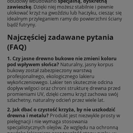
obudowy wbudowano
specjalną, dyskretną
zawieszkę
. Dzięki niej możesz stabilnie i pewnie
ulokować krzyż na gwoździu lub haczyku, ciesząc się
idealnym przyleganiem ramy do powierzchni ściany
bądź futryny.
Najczęściej zadawane pytania
(FAQ)
1. Czy jasne drewno bukowe nie zmieni koloru
pod wpływem słońca?
Naturalny, jasny korpus
bukowy został zabezpieczony warstwą
profesjonalnego, ekologicznego lakieru
wykończeniowego. Lakier ten skutecznie odcina
dopływ wilgoci oraz chroni strukturę drewna przed
promieniami UV, dzięki czemu krzyż zachowa swój
szlachetny, naturalny odcień przez wiele lat.
2. Jak dbać o czystość krzyża, by nie uszkodzić
drewna i metalu?
Produkt jest niezwykle prosty w
pielęgnacji i nie wymaga stosowania
specjalistycznych olejów. Ze względu na ochronną