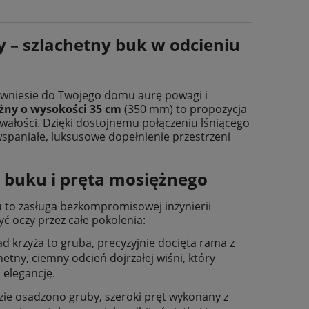
 – szlachetny buk w odcieniu
y wniesie do Twojego domu aurę powagi i
żny o wysokości 35 cm
(350 mm) to propozycja
rwałości. Dzięki dostojnemu połączeniu lśniącego
wspaniałe, luksusowe dopełnienie przestrzeni
o buku i pręta mosiężnego
u to zasługa bezkompromisowej inżynierii
yć oczy przez całe pokolenia:
d krzyża to gruba, precyzyjnie docięta rama z
ny, ciemny odcień dojrzałej wiśni, który
 elegancję.
e osadzono gruby, szeroki pręt wykonany z