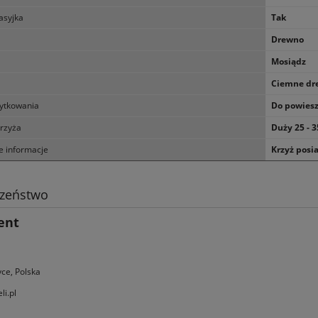
asyjka
Tak
Drewno
Mosiądz
Ciemne dre
ytkowania
Do powiesz
krzyża
Duży 25 - 
 informacje
Krzyż posi
czeństwo
ent
yce, Polska
i.pl