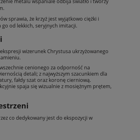
nie metalu wspaniale odbija światło i tworzy
m.
w sprawia, że krzyż jest wyjątkowo ciężki i
go od lekkich, seryjnych imitacji.
i
 ekspresji wizerunek Chrystusa ukrzyżowanego
ramieniu.
ążę
Poduszka dla dzieci - Aniołek z
Książka - Żyję! 
wszechnie cenionego za odporność na
misiem
pok
iernością detali; z najwyższym szacunkiem dla
tury, fałdy szat oraz koronę cierniową.
36,00 zł
28,4
cyjnie spaja się wizualnie z mosiężnym prętem,
49,20 zł
Cena regularna:
Cena regular
49,20 zł
Najniższa cena:
Najniższa ce
estrzeni
do koszyka
do ko
przez co dedykowany jest do ekspozycji w