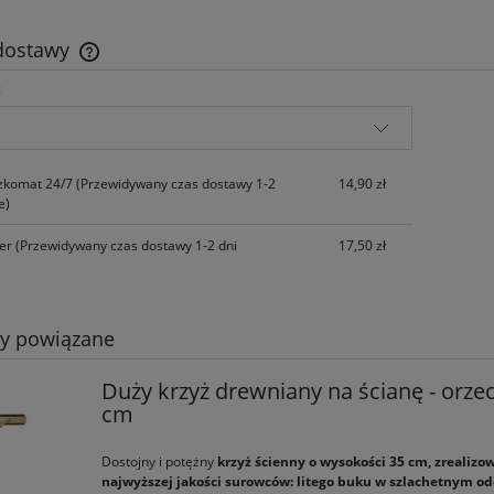
 dostawy
:
Cena nie zawiera ewentualnych kosztów
płatności
zkomat 24/7
(Przewidywany czas dostawy 1-2
14,90 zł
e)
ier
(Przewidywany czas dostawy 1-2 dni
17,50 zł
ty powiązane
Duży krzyż drewniany na ścianę - orzec
cm
Dostojny i potężny
krzyż ścienny o wysokości 35 cm, zrealizo
najwyższej jakości surowców: litego buku w szlachetnym od