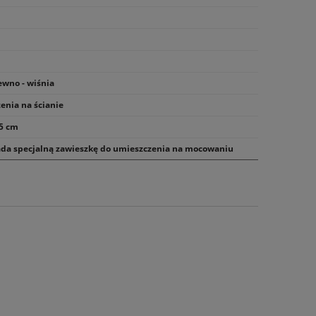
wno - wiśnia
enia na ścianie
35 cm
ada specjalną zawieszkę do umieszczenia na mocowaniu