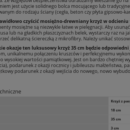
a. Ze względów bezpieczeństwa odradzamy wieszanie go na 
niem jest użycie solidnego bolca mocującego lub tradycyjn
anym do rodzaju ściany (cegła, beton czy płyta gipsowo-ka
prawidłowo czyścić mosiężno-drewniany krzyż w odcieniu
ementy mosiężne są niezwykle łatwe w pielęgnacji. Aby usun
ezusa lub na gładkich płaszczyznach belek, wystarczy raz na j
trzeć delikatną ściereczką z mikrofibry. Należy unikać stos
kie okazje ten luksusowy krzyż 35 cm będzie odpowiedni
m, unikalnemu połączeniu kruszców i perfekcyjnemu wykon
 o wysokiej wartości pamiątkowej. Jest on bardzo chętniej w
cia), podarunek z okazji rocznicy i jubileuszu małżeństwa, pa
jątkowy podarunek z okazji wejścia do nowego, nowo wybu
chniczne
Krzyż z pas
18 cm
35 cm
3 cm