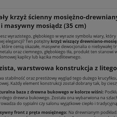
ły krzyż ścienny mosiężno-drewniany
 i masywny mosiądz (35 cm)
esz wyrazistego, głębokiego w wyrazie symbolu wiary, któr
nej elegancji? Ten potężny
krzyż wiszący drewniano-mosię
, które cenią okazałe, masywne dewocjonalia o niebywałej t
metalu oraz ciemnego, głębokiego tła, produkt ten stanowi 
domowej kaplicy lub kącika modlitewnego.
ista, warstwowa konstrukcja z liteg
a stabilność oraz prestiżowy wygląd tego dużego krucyfiks
owej. Każdy element konstrukcji został dobrany tak, by ciesz
uralna baza z drewna bukowego w kolorze wiśni:
Podkła
rdego drewna bukowego. Została ona wybarwiona na szlachet
owadza do sypialni czy salonu wyjątkowe ciepło i tradycyjną
ywny front z pręta mosiężnego:
Na drewnianym podkładzi