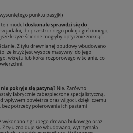
 wysuniętego punktu pasyjki)
, ten model
doskonale sprawdzi się do
 w jadalni, do przestronnego pokoju gościnnego,
iejsze krzyże ścienne mogłyby optycznie zniknąć.
 ścianie. Z tyłu drewnianej obudowy wbudowano
 to, że krzyż jest wysoce masywny, do jego
o, wkrętu lub kołka rozporowego w ścianie, co
owierzchni.
 nie pokryje się patyną?
Nie. Zarówno
stały fabrycznie zabezpieczone specjalistyczną,
d wpływem powietrza oraz wilgoci, dzięki czemu
y, bez potrzeby polerowania ich pastami
ż wykonano z grubego drewna bukowego oraz
. Z tyłu znajduje się wbudowana, wytrzymała