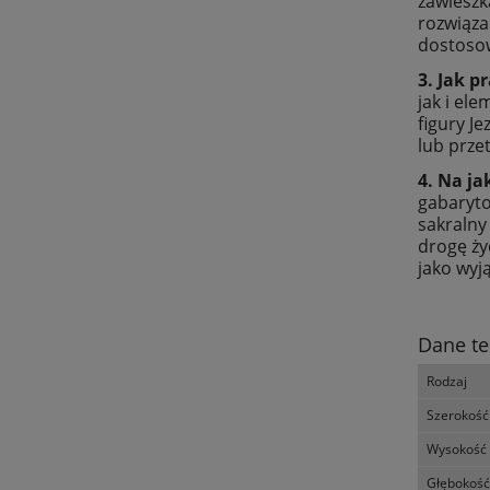
zawieszk
rozwiąza
dostosow
3. Jak 
jak i el
figury J
lub prze
4. Na ja
gabaryto
sakralny
drogę ży
jako wy
Dane te
Rodzaj
Szerokość
Wysokość
Głębokość