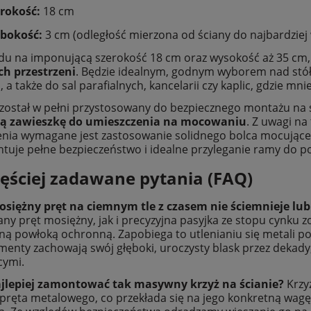
rokość:
18 cm
ębokość:
3 cm (odległość mierzona od ściany do najbardziej
du na imponującą szerokość 18 cm oraz wysokość aż 35 cm
ch przestrzeni
. Będzie idealnym, godnym wyborem nad stół
 a także do sal parafialnych, kancelarii czy kaplic, gdzie mn
został w pełni przystosowany do bezpiecznego montażu na
ną zawieszkę do umieszczenia na mocowaniu
. Z uwagi na
nia wymagane jest zastosowanie solidnego bolca mocująceg
tuje pełne bezpieczeństwo i idealne przyleganie ramy do p
ęściej zadawane pytania (FAQ)
osiężny pręt na ciemnym tle z czasem nie ściemnieje lub
ny pręt mosiężny, jak i precyzyjna pasyjka ze stopu cynku zo
ą powłoką ochronną. Zapobiega to utlenianiu się metali po
ementy zachowają swój głęboki, uroczysty blask przez dekad
cymi.
najlepiej zamontować tak masywny krzyż na ścianie?
Krzy
pręta metalowego, co przekłada się na jego konkretną wagę