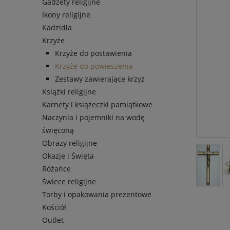
Gadżety religijne
Ikony religijne
Kadzidła
Krzyże
Krzyże do postawienia
Krzyże do powieszenia
Zestawy zawierające krzyż
Książki religijne
Karnety i książeczki pamiątkowe
Naczynia i pojemniki na wodę
święconą
Obrazy religijne
Okazje i Święta
Różańce
Świece religijne
Torby i opakowania prezentowe
Kościół
Outlet