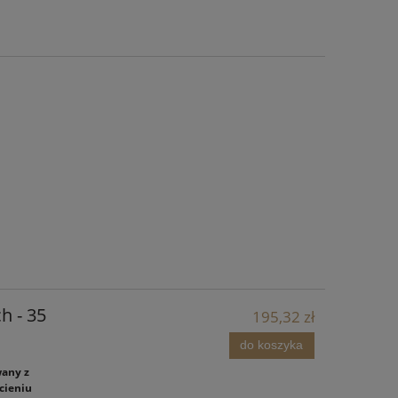
h - 35
195,32 zł
do koszyka
wany z
cieniu