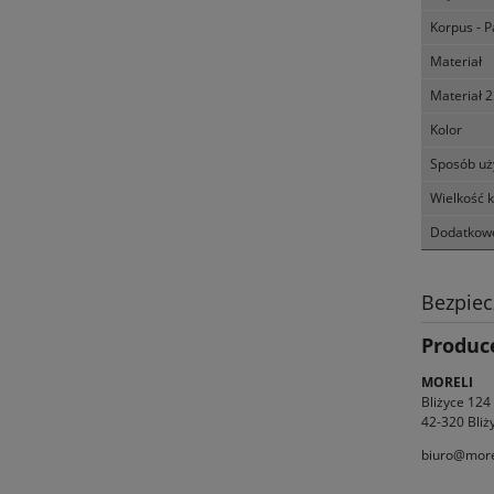
Korpus - P
Materiał
Materiał 2
Kolor
Sposób uż
Wielkość 
Dodatkowe
Bezpie
Produc
MORELI
Bliżyce 124
42-320 Bliż
biuro@morel