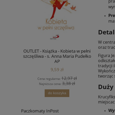
pra
wyr
Pre
mas
Detal
W centra
oraz tra
a płótnie -
OUTLET - Książka - Kobieta w pełni
Ikona Jan
Figura J
mowlęciu -
szczęśliwa - s. Anna Maria Pudełko
odkształ
AP
tradycji
9,59 zł
Wykończe
tworząc 
4 zł
12,97 zł
Cena regularna:
Cena
 zł
3,38 zł
Najniższa cena:
Najn
Duży 
ści
do koszyka
Krucyfik
miejscac
Wy
Paczkomaty InPost