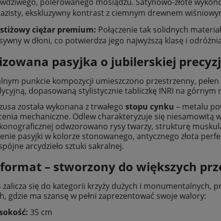
wdziwego, polerowanego mosiądzu. Satynowo-złote wykończe
azisty, ekskluzywny kontrast z ciemnym drewnem wiśniowy
stiżowy ciężar premium:
Połączenie tak solidnych materiałó
ywny w dłoni, co potwierdza jego najwyższą klasę i odróżnia 
izowana pasyjka o jubilerskiej precyzj
lnym punkcie kompozycji umieszczono przestrzenny, pełen
dycyjną, dopasowaną stylistycznie tabliczkę INRI na górnym 
a Pawła II - 40 x 50 cm -
Poduszka dla dziecka, Mały Ksi
ezusa została wykonana z trwałego
stopu cynku
– metalu po
OUTLET
cenia mechaniczne. Odlew charakteryzuje się niesamowitą w
 ikonograficznej odwzorowano rysy twarzy, strukturę muskula
680,00 zł
36,00 zł
nie pasyjki w kolorze stonowanego, antycznego złota perfek
spójne arcydzieło sztuki sakralnej.
860,00 zł
49,20 zł
 regularna:
Cena regularna:
860,00 zł
49,20 zł
iższa cena:
Najniższa cena:
format – stworzony do większych prz
do koszyka
do koszyka
s zalicza się do kategorii krzyży dużych i monumentalnych, 
h, gdzie ma szansę w pełni zaprezentować swoje walory:
sokość:
35 cm