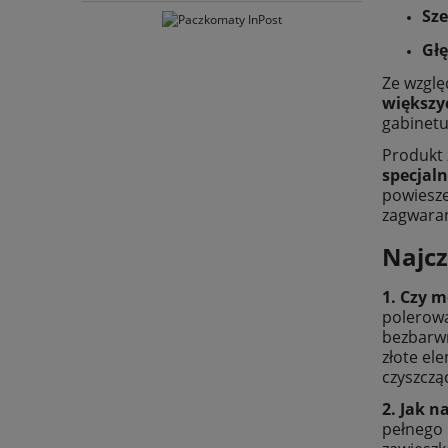
Sze
Gł
Ze wzglę
większy
gabinetu,
Produkt 
specjal
powiesze
zagwaran
Najcz
1. Czy m
polerowa
bezbarwn
złote el
czyszczą
2. Jak 
pełnego 