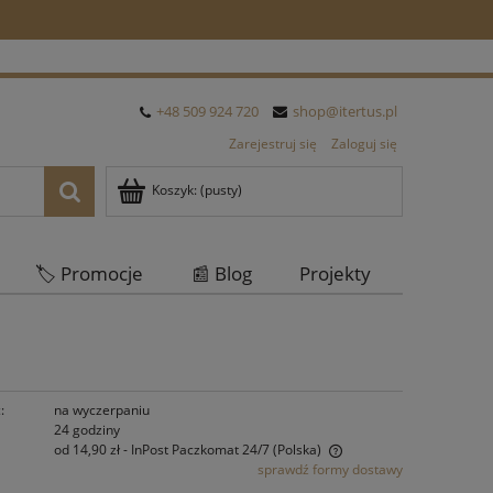
+48 509 924 720
shop@itertus.pl
Zarejestruj się
Zaloguj się
Koszyk:
(pusty)
🏷️ Promocje
📰 Blog
Projekty
Oferta Hurtowa
:
na wyczerpaniu
24 godziny
od 14,90 zł
- InPost Paczkomat 24/7
(Polska)
sprawdź formy dostawy