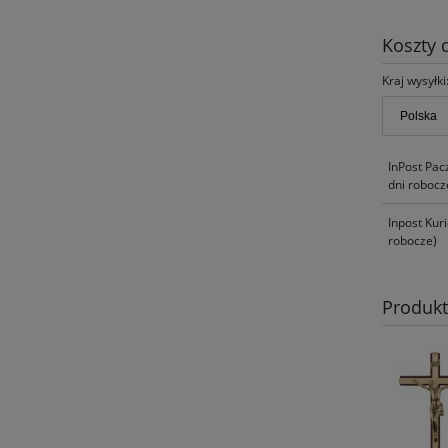
Koszty
Kraj wysyłki
InPost Pac
dni robocz
Inpost Kur
robocze)
Produk