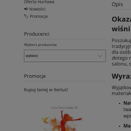
Oferta Hurtowa
Opis
📢 Nowości
🏷️ Promocje
Okaza
wiśni
Producenci
Poszukuj
Wybierz producenta
tradycyj
dla osób
złotego 
salonu, 
Wyraz
Promocje
Wyjątkow
Kupuj taniej w Itertus!
materiał
Nat
twa
wpr
Mas