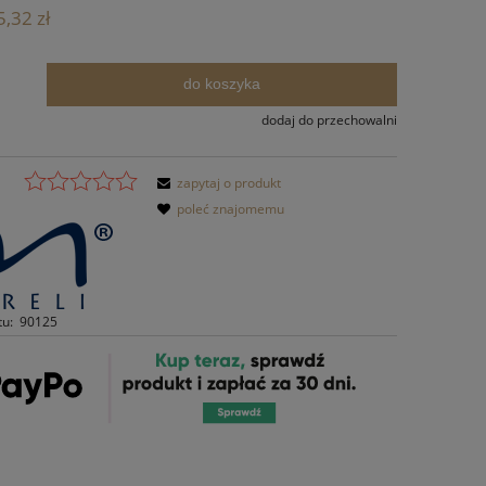
Cena nie zawiera ewentualnych kosztów
,32 zł
płatności
do koszyka
.
dodaj do przechowalni
zapytaj o produkt
poleć znajomemu
tu:
90125