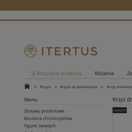
🛒 Wszystkie produkty
Różańce
Z
»
»
»
Krzyże
Krzyże do powieszenia
Krzyż drewniany
Krzyż d
Menu
nowość
Zestawy prezentowe
Biżuteria chrześcijańska
Figurki świętych