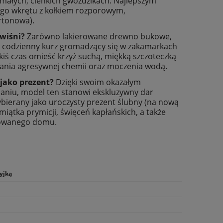
małych, cienkich gwoździkach. Najlepszym
ego wkrętu z kołkiem rozporowym,
rtonowa).
 wiśni?
Zarówno lakierowane drewno bukowe,
ąć codzienny kurz gromadzący się w zakamarkach
akiś czas omieść krzyż suchą, miękką szczoteczką
owania agresywnej chemii oraz moczenia wodą.
 jako prezent?
Dzięki swoim okazałym
aniu, model ten stanowi ekskluzywny dar
ybierany jako uroczysty prezent ślubny (na nową
miątka prymicji, święceń kapłańskich, a także
dowanego domu.
yjką