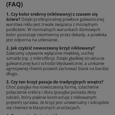
(FAQ)
1. Czy kolor srebrny (niklowany) z czasem się
ściera?
Dzięki profesjonalnej powłoce galwanicznej
warstwa niklu jest trwale związana z mosiężnym
podłożem. W normalnych warunkach domowych
kolor pozostaje niezmienny przez dekady, a powłoka
jest odporna na utlenianie.
2. Jak czyścić nowoczesny krzyż niklowany?
Zalecamy używanie wyłącznie miękkiej, suchej
szmatki (np. z mikrofibry). Dzięki gładkiej strukturze
galwanicznej kurz schodzi błyskawicznie, a unikanie
agresywnej chemii pozwoli zachować blask na bardzo
długo.
3. Czy ten krzyż pasuje do tradycyjnych wnętrz?
Choć pasyjka ma nowoczesną formę, szlachetne
połączenie srebra i złota (pasyjka posiada złoty
odcień, który pięknie kontrastuje z niklowanym
prętem) sprawia, że krzyż jest uniwersalny i odnajdzie
się również w klasycznych aranżacjach.