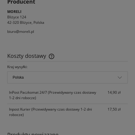
Producent
MORELI
Bliżyce 124
42-320 Bliżyce, Polska
biuro@moreli.pl
Koszty dostawy
Cena nie zawiera ewentualnych kosztów płatności
Kraj wysyłki:
InPost Paczkomat 24/7
(Przewidywany czas dostawy
14,90 zł
1-2 dni robocze)
Inpost Kurier
(Przewidywany czas dostawy 1-2 dni
17,50 zł
robocze)
Produkty powiązane