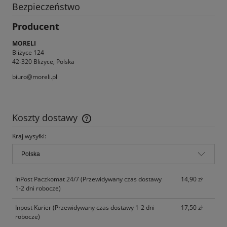
Bezpieczeństwo
Producent
MORELI
Bliżyce 124
42-320 Bliżyce, Polska
biuro@moreli.pl
Koszty dostawy
Cena nie zawiera ewentualnych kosztów płatności
Kraj wysyłki:
InPost Paczkomat 24/7
(Przewidywany czas dostawy
14,90 zł
1-2 dni robocze)
Inpost Kurier
(Przewidywany czas dostawy 1-2 dni
17,50 zł
robocze)