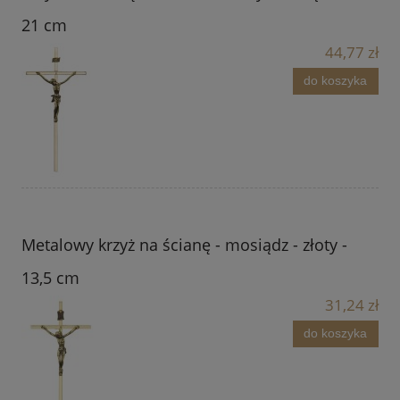
21 cm
44,77 zł
do koszyka
Metalowy krzyż na ścianę - mosiądz - złoty -
13,5 cm
31,24 zł
do koszyka