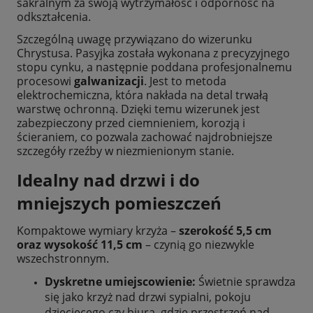
sakralnym za swoją wytrzymałość i odporność na
odkształcenia.
Szczególną uwagę przywiązano do wizerunku
Chrystusa. Pasyjka została wykonana z precyzyjnego
stopu cynku, a następnie poddana profesjonalnemu
procesowi
galwanizacji
. Jest to metoda
elektrochemiczna, która nakłada na detal trwałą
warstwę ochronną. Dzięki temu wizerunek jest
zabezpieczony przed ciemnieniem, korozją i
ścieraniem, co pozwala zachować najdrobniejsze
szczegóły rzeźby w niezmienionym stanie.
Idealny nad drzwi i do
mniejszych pomieszczeń
Kompaktowe wymiary krzyża –
szerokość 5,5 cm
oraz wysokość 11,5 cm
– czynią go niezwykle
wszechstronnym.
Dyskretne umiejscowienie:
Świetnie sprawdza
się jako krzyż nad drzwi sypialni, pokoju
dziecięcego czy biura, gdzie przestrzeń nad