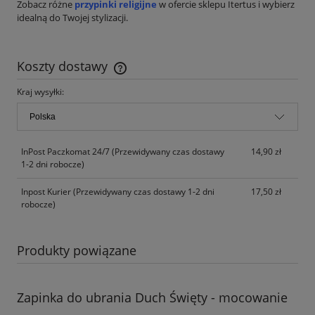
Zobacz różne
przypinki religijne
w ofercie sklepu Itertus i wybierz
idealną do Twojej stylizacji.
Koszty dostawy
Cena nie zawiera ewentualnych kosztów płatności
Kraj wysyłki:
InPost Paczkomat 24/7
(Przewidywany czas dostawy
14,90 zł
1-2 dni robocze)
Inpost Kurier
(Przewidywany czas dostawy 1-2 dni
17,50 zł
robocze)
Produkty powiązane
Zapinka do ubrania Duch Święty - mocowanie