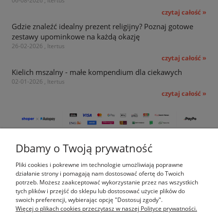
06-08-2026 , Itertus
czytaj całość »
Gdzie znaleźć idealny prezent religijny? Poznaj gotowe
zestawy upominkowe na każdą okazję
26-02-2026 , Itertus
czytaj całość »
Kielich mszalny - małe kompendium dla ciekawych
02-01-2026 , Itertus
czytaj całość »
Dbamy o Twoją prywatność
Pomoc
Pliki cookies i pokrewne im technologie umożliwiają poprawne
Moje konto
działanie strony i pomagają nam dostosować ofertę do Twoich
potrzeb. Możesz zaakceptować wykorzystanie przez nas wszystkich
tych plików i przejść do sklepu lub dostosować użycie plików do
Płatności i dostawa
swoich preferencji, wybierając opcję "Dostosuj zgody".
Więcej o plikach cookies przeczytasz w naszej Polityce prywatności.