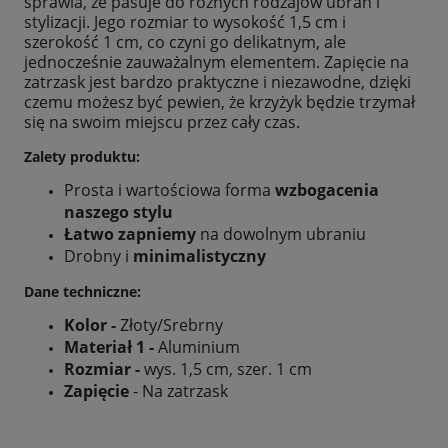
sprawia, że pasuje do różnych rodzajów ubrań i
stylizacji. Jego rozmiar to wysokość 1,5 cm i
szerokość 1 cm, co czyni go delikatnym, ale
jednocześnie zauważalnym elementem. Zapięcie na
zatrzask jest bardzo praktyczne i niezawodne, dzięki
czemu możesz być pewien, że krzyżyk będzie trzymał
się na swoim miejscu przez cały czas.
Zalety produktu:
Prosta i wartościowa forma
wzbogacenia
naszego stylu
Łatwo zapniemy
na dowolnym ubraniu
Drobny i
minimalistyczny
Dane techniczne:
Kolor -
Złoty/Srebrny
Materiał 1 -
Aluminium
Rozmiar -
wys. 1,5 cm, szer. 1 cm
Zapięcie
- Na zatrzask