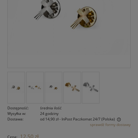
Dostępność:
średnia ilość
Wysyłka w:
24 godziny
Dostawa:
od 14,90 zł
- InPost Paczkomat 24/7
(Polska)
sprawdź formy dostawy
Cena nie zawiera ewentualnych kosztów płatności
12,50 zł
Cena: