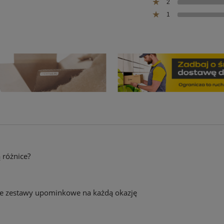
2
1
ą różnice?
towe zestawy upominkowe na każdą okazję