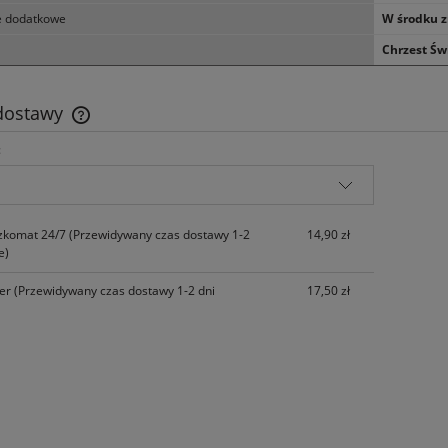
e dodatkowe
W środku z
Chrzest Św
 dostawy
:
Cena nie zawiera ewentualnych kosztów
płatności
zkomat 24/7
(Przewidywany czas dostawy 1-2
14,90 zł
e)
ier
(Przewidywany czas dostawy 1-2 dni
17,50 zł