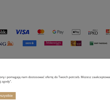
Płatności i dostawa
Informacje
O na
trony i pomagają nam dostosować ofertę do Twoich potrzeb. Możesz zaakceptować 
Formy płatności
Polityka prywatności
O fi
j zgody".
Czas i koszt realizacji zamówienia
Proj
Wspó
szystkie
Kont
 14, 43-340 Kozy, woj. śląskie | E-mail:
shop@itertus.pl
Tel.:
509924720
| NIP: 