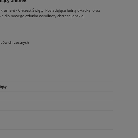
piący aniołek
krament - Chrzest Święty. Posiadająca ładną okładkę, oraz
e dla nowego członka wspólnoty chrześcijańskiej.
ziców chrzestnych
ięty