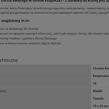
chrztu świętego w formie książeczki - Z okładką na której jest ś
żeczka, którą Podarujesz dziecku przyjmującemu swój pierwszy i najważniejszy sa
cjalnie przygotowane na umieszczenie pamiątkowych wpisów od Ciebie, specjalni
 znajdziemy m.in:
sce na dedykację dla dziecka
strzeń na wpisanie ważnych informacji, takich jak miejsce chrztu, lub imiona rod
menty modlitw i cytatów z Pisma Świętego
sce w którym można umieścić zdjęcie dziecka
chniczne
Chrzest Św
Księżeczka
12
pieru
Gładki
Twarda
15 x 21 cm