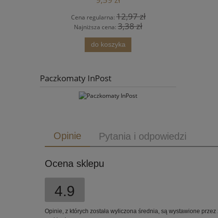
7 zł
860,00 zł
Cena regularna:
Ce
 zł
860,00 zł
Najniższa cena:
Na
do koszyka
Paczkomaty InPost
Opinie
Pytania i odpowiedzi
Ocena sklepu
4.9
Opinie, z których została wyliczona średnia, są wystawione przez