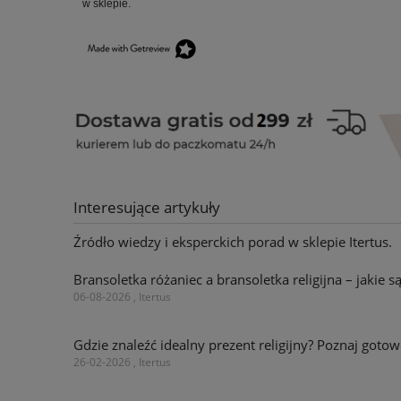
w sklepie.
Interesujące artykuły
Źródło wiedzy i eksperckich porad w sklepie Itertus.
Bransoletka różaniec a bransoletka religijna – jakie s
06-08-2026 , Itertus
Gdzie znaleźć idealny prezent religijny? Poznaj go
26-02-2026 , Itertus