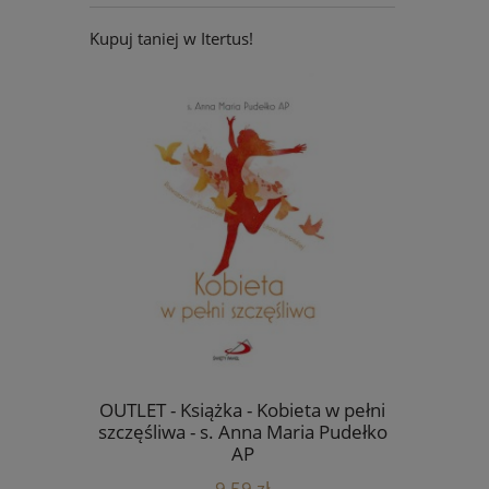
Kupuj taniej w Itertus!
eta w pełni
Ikona Jana Pawła II - 40 x 50 cm -
Poduszka 
ria Pudełko
OUTLET
680,00 zł