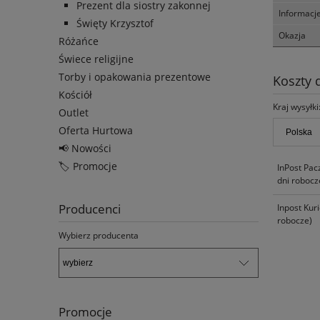
Prezent dla siostry zakonnej
Informacj
Święty Krzysztof
Okazja
Różańce
Świece religijne
Torby i opakowania prezentowe
Koszty
Kościół
Kraj wysyłki
Outlet
Oferta Hurtowa
📢 Nowości
🏷️ Promocje
InPost Pac
dni robocz
Producenci
Inpost Kur
robocze)
Wybierz producenta
Promocje