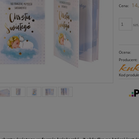
14,
Cena:
szt
Ocena:
Producent:
Kod produk