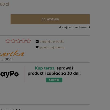
Cena nie zawiera ewentualnych kosztów
80 zł
płatności
do koszyka
.
dodaj do przechowalni
zapytaj o produkt
poleć znajomemu
tu:
50001