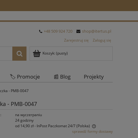
+48 509 924 720
shop@itertus.pl
Zarejestruj się
Zaloguj się
Koszyk:
(pusty)
🏷️ Promocje
📰 Blog
Projekty
Oferta Hurtowa
eczka - PMB-0047
zka - PMB-0047
:
na wyczerpaniu
24 godziny
od 14,90 zł
- InPost Paczkomat 24/7
(Polska)
sprawdź formy dostawy