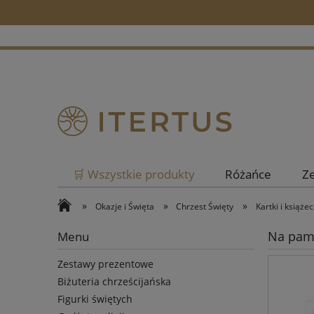
🛒 Wszystkie produkty
Różańce
Z
»
»
»
Okazje i Święta
Chrzest Święty
Kartki i książ
Na pami
Menu
Zestawy prezentowe
Biżuteria chrześcijańska
Figurki świętych