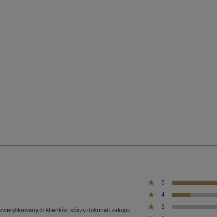
49,20 zł
49,20 zł
na regularna:
Cena regularna:
49,20 zł
49,20 zł
jniższa cena:
Najniższa cena:
do koszyka
do koszyka
5
4
3
 zweryfikowanych klientów, którzy dokonali zakupu