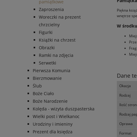
Pamiątka 
pamiątkowe
Zaproszenia
Piękna ksią
wnętrze spe
Woreczki na prezent
chrzcielny
W środku
Figurki
Miej
Książki na chrzest
Prze
Obrazki
Frag
Miej
Ramki na zdjęcia
Serwetki
Pierwsza Komunia
Dane te
Bierzmowanie
Ślub
Okazja
Boże Ciało
Rodzaj
Boże Narodzenie
Ilość stron
Kolęda - wizyta duszpasterska
Rodzaj pa
Wielki post i Wielkanoc
Oprawa
Urodziny i imieniny
Prezent dla księdza
Format