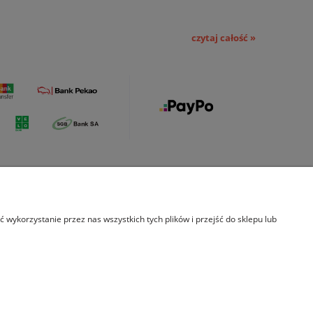
czytaj całość »
s
Indeks kategorii
wykorzystanie przez nas wszystkich tych plików i przejść do sklepu lub
rmie
Leksykon
ekty
łpraca
akt
9372733548 REGON: 388182836