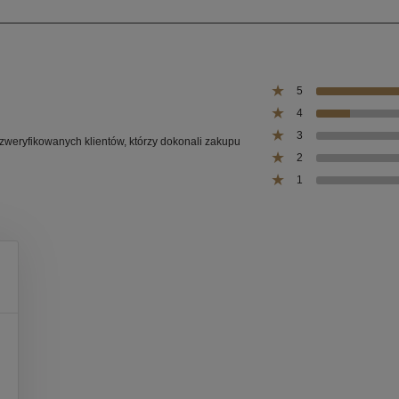
5
4
3
 zweryfikowanych klientów, którzy dokonali zakupu
2
1