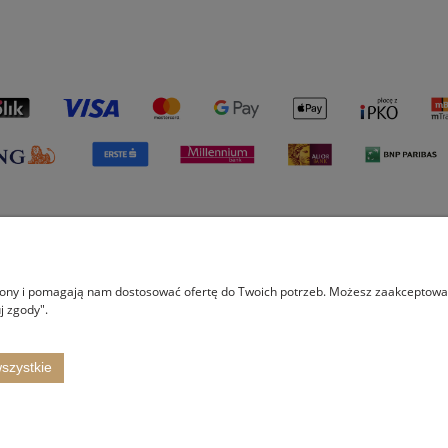
Płatności i dostawa
Informacje
O na
trony i pomagają nam dostosować ofertę do Twoich potrzeb. Możesz zaakceptować 
Formy płatności
Polityka prywatności
O fi
j zgody".
Czas i koszt realizacji zamówienia
Proj
Wspó
szystkie
Kont
 14, 43-340 Kozy, woj. śląskie | E-mail:
shop@itertus.pl
Tel.:
509924720
| NIP: 