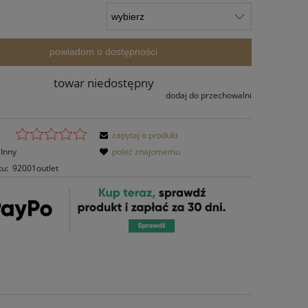
powiadom o dostępności
towar niedostępny
dodaj do przechowalni
zapytaj o produkt
Inny
poleć znajomemu
tu:
92001outlet