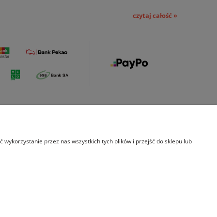
czytaj całość »
s
Indeks kategorii
wykorzystanie przez nas wszystkich tych plików i przejść do sklepu lub
rmie
Leksykon
ekty
łpraca
akt
9372733548 REGON: 388182836