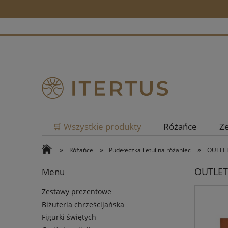
🛒 Wszystkie produkty
Różańce
Z
»
»
»
Różańce
Pudełeczka i etui na różaniec
OUTLET
OUTLET 
Menu
Zestawy prezentowe
Biżuteria chrześcijańska
Figurki świętych