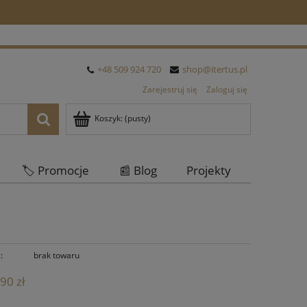
+48 509 924 720
shop@itertus.pl
Zarejestruj się
Zaloguj się
Koszyk:
(pusty)
🏷️ Promocje
📰 Blog
Projekty
Oferta Hurtowa
:
brak towaru
90 zł