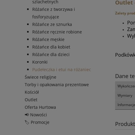
Outlet
szlachetnych
Różańce z tworzywa i
Zalety pro
fosforyzujące
Por
Różańce ze sznurka
Za
Różańce ręcznie robione
Wyk
Różańce męskie
Różańce dla kobiet
Podkówka
Różańce dla dzieci
Koronki
Pudełeczka i etui na różaniec
Dane te
Świece religijne
Torby i opakowania prezentowe
Wykończe
Kościół
Wymiary
Outlet
Informacj
Oferta Hurtowa
📢 Nowości
🏷️ Promocje
Produk