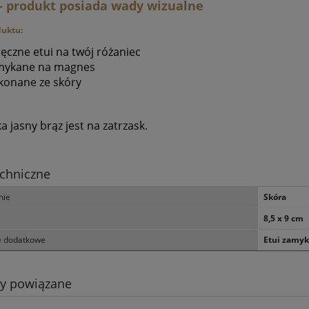
 - produkt posiada wady wizualne
duktu:
ęczne etui na twój różaniec
mykane na magnes
onane ze skóry
 jasny brąz jest na zatrzask.
chniczne
nie
Skóra
8,5 x 9 cm
e dodatkowe
Etui zamyk
ty powiązane