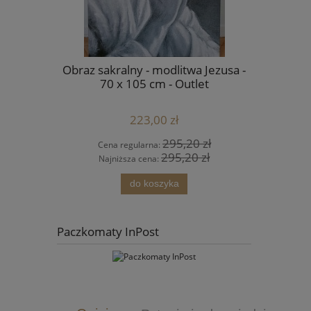
 - Piasek
Obraz sakralny - modlitwa Jezusa -
Zaproszen
T
70 x 105 cm - Outlet
świ
223,00 zł
 zł
295,20 zł
Cena regularna:
Cen
 zł
295,20 zł
Najniższa cena:
Naj
do koszyka
Paczkomaty InPost