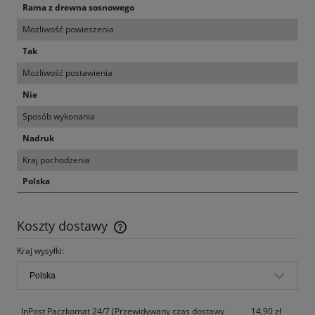
Rama z drewna sosnowego
Możliwość powieszenia
Tak
Możliwość postawienia
Nie
Sposób wykonania
Nadruk
Kraj pochodzenia
Polska
Koszty dostawy
Cena nie zawiera ewentualnych kosztów płatności
Kraj wysyłki:
InPost Paczkomat 24/7
(Przewidywany czas dostawy
14,90 zł