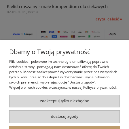
Kielich mszalny - małe kompendium dla ciekawych
02-01-2026 , Itertus
czytaj całość »
Dbamy o Twoją prywatność
Pomoc
Pliki cookies i pokrewne im technologie umożliwiają poprawne
Moje konto
działanie strony i pomagają nam dostosować ofertę do Twoich
potrzeb. Możesz zaakceptować wykorzystanie przez nas wszystkich
tych plików i przejść do sklepu lub dostosować użycie plików do
Płatności i dostawa
swoich preferencji, wybierając opcję "Dostosuj zgody".
Więcej o plikach cookies przeczytasz w naszej Polityce prywatności.
Informacje
zaakceptuj tylko niezbędne
O nas
dostosuj zgody
Indeks kategorii