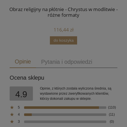
Obraz religijny na płótnie - Chrystus w modlitwie -
Ob
różne formaty
116,44 zł
do koszyka
Opinie
Pytania i odpowiedzi
Ocena sklepu
Opinie, z których została wyliczona średnia, są
4.9
wystawione przez zweryfikowanych klientów,
którzy dokonali zakupu w sklepie.
5
(110)
4
(11)
3
(0)