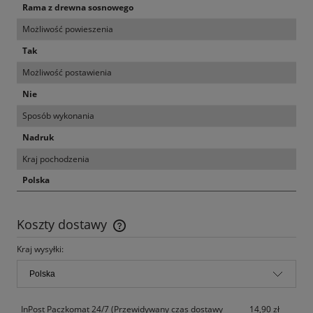
Rama z drewna sosnowego
Możliwość powieszenia
Tak
Możliwość postawienia
Nie
Sposób wykonania
Nadruk
Kraj pochodzenia
Polska
Koszty dostawy
Cena nie zawiera ewentualnych kosztów płatności
Kraj wysyłki:
InPost Paczkomat 24/7
(Przewidywany czas dostawy
14,90 zł