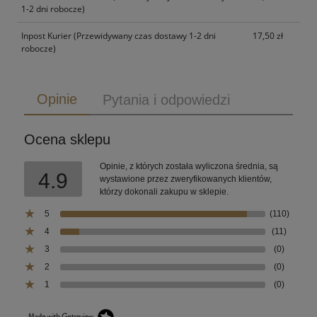
1-2 dni robocze)
Inpost Kurier
(Przewidywany czas dostawy 1-2 dni
17,50 zł
robocze)
Opinie
Pytania i odpowiedzi
Ocena sklepu
Opinie, z których została wyliczona średnia, są
4.9
wystawione przez zweryfikowanych klientów,
którzy dokonali zakupu w sklepie.
5
(110)
4
(11)
3
(0)
2
(0)
1
(0)