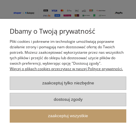
Dbamy o Twoją prywatność
Pomoc
Pliki cookies i pokrewne im technologie umożliwiają poprawne
Moje konto
działanie strony i pomagają nam dostosować ofertę do Twoich
potrzeb. Możesz zaakceptować wykorzystanie przez nas wszystkich
tych plików i przejść do sklepu lub dostosować użycie plików do
Płatności i dostawa
swoich preferencji, wybierając opcję "Dostosuj zgody".
Więcej o plikach cookies przeczytasz w naszej Polityce prywatności.
Informacje
zaakceptuj tylko niezbędne
O nas
dostosuj zgody
Indeks kategorii
zaakceptuj wszystkie
Itertus Piotr Cieślik
| Kalinowa 14, 43-340 Kozy, woj. śląskie | E-mail:
shop@itertus.pl
Tel.:
509924720
| NIP: 9372733548 REGON: 388182836