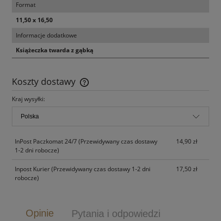
Format
11,50 x 16,50
Informacje dodatkowe
Książeczka twarda z gąbką
Koszty dostawy
Cena nie zawiera ewentualnych kosztów płatności
Kraj wysyłki:
InPost Paczkomat 24/7
(Przewidywany czas dostawy
14,90 zł
1-2 dni robocze)
Inpost Kurier
(Przewidywany czas dostawy 1-2 dni
17,50 zł
robocze)
Opinie
Pytania i odpowiedzi