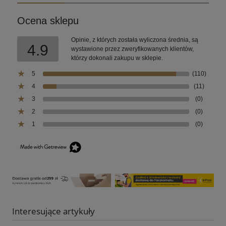
Ocena sklepu
Opinie, z których została wyliczona średnia, są
4.9
wystawione przez zweryfikowanych klientów,
którzy dokonali zakupu w sklepie.
5
(110)
4
(11)
3
(0)
2
(0)
1
(0)
Interesujące artykuły