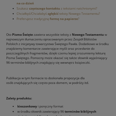
na co dzień
Szukasz
częstszego kontaktu
z tekstami natchnionymi?
Chciałbyś/Chciałabyś
zgłębić
teksty Nowego Testamentu?
Preferujesz tradycyjną
formę na papierze
?
Oto
Pismo Święte
zawiera wszystkie teksty z
Nowego Testamentu
w
najnowszym tłumaczeniu opracowanym przez Zespół Biblistów
Polskich z inicjatywy towarzystwa Świętego Pawła. Dodatkowo w środku
znajdziemy komentarze zawierające myśli oraz przesłanie do
poszczególnych fragmentów, dzięki czemu lepiej zrozumiemy lekturę
Pisma Świętego.
Pomocny może okazać się także słownik wyjaśniający
96 terminów biblijnych znajdujący się wewnątrz książeczki.
Publikacja w tym formacie to doskonała propozycja dla
osób znajdujących się często poza domem, w podróży itd.
Zalety produktu:
kieszonkowy
i poręczny format
w środku słownik zawierający 96
terminów biblijnych