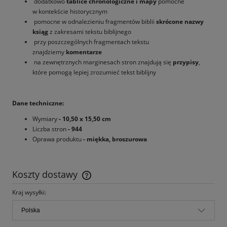
dodatkowo
tablice chronologiczne i mapy
pomocne
w kontekście historycznym
pomocne w odnalezieniu fragmentów biblii
skrócone nazwy
ksiąg
z zakresami tekstu biblijnego
przy poszczególnych fragmentach tekstu
znajdziemy
komentarze
na zewnętrznych marginesach stron znajdują się
przypisy
,
które pomogą lepiej zrozumieć tekst biblijny
Dane techniczne:
Wymiary
- 10,50 x 15,50 cm
Liczba stron
- 944
Oprawa produktu
- miękka, broszurowa
Koszty dostawy
Cena nie zawiera ewentualnych kosztów płatności
Kraj wysyłki: