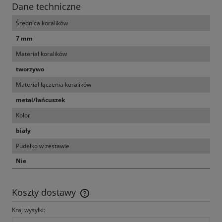
Dane techniczne
Średnica koralików
7 mm
Materiał koralików
tworzywo
Materiał łączenia koralików
metal/łańcuszek
Kolor
biały
Pudełko w zestawie
Nie
Koszty dostawy
Cena nie zawiera ewentualnych kosztów płatności
Kraj wysyłki: