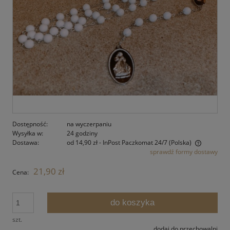
Dostępność:
na wyczerpaniu
Wysyłka w:
24 godziny
Dostawa:
od 14,90 zł
- InPost Paczkomat 24/7
(Polska)
sprawdź formy dostawy
Cena nie zawiera ewentualnych kosztów płatności
21,90 zł
Cena:
do koszyka
szt.
dodaj do przechowalni