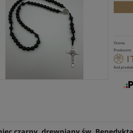
Ocena:
Producent:
Kod produk
iec czarny, drewniany św. Benedykt