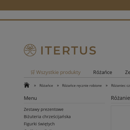
🛒 Wszystkie produkty
Różańce
Z
»
»
»
Różańce
Różańce ręcznie robione
Różaniec c
Różanie
Menu
Zestawy prezentowe
Biżuteria chrześcijańska
Figurki świętych