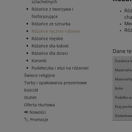
szlachetnych
Różańce z tworzywa i
Róż
fosforyzujące
cha
Med
Różańce ze sznurka
Róż
Różańce ręcznie robione
Różańce męskie
Różańce dla kobiet
Dane te
Różańce dla dzieci
Koronki
Średnica 
Pudełeczka i etui na różaniec
Materiał k
Świece religijne
Materiał ł
Torby i opakowania prezentowe
Kolor
Kościół
Outlet
Pudełko w
Oferta Hurtowa
Kraj poch
📢 Nowości
Dodatkowe
🏷️ Promocje