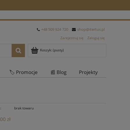
+48 509 924 720
shop@itertus.pl
Zarejestruj się
Zaloguj się
Koszyk:
(pusty)
🏷️ Promocje
📰 Blog
Projekty
Oferta Hurtowa
:
brak towaru
00 zł