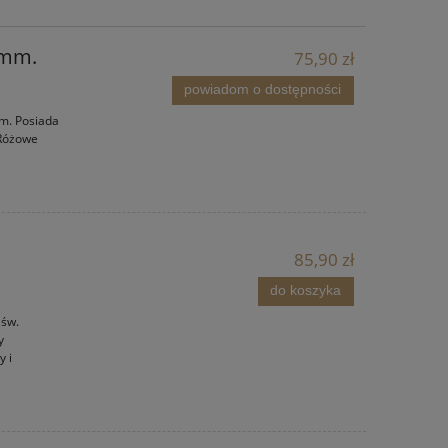
 mm.
75,90 zł
powiadom o dostępności
m. Posiada
 Różowe
85,90 zł
do koszyka
 św.
y
y i