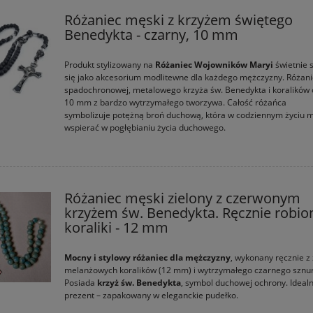
Różaniec męski z krzyżem świętego
Benedykta - czarny, 10 mm
Produkt stylizowany na
Różaniec Wojowników Maryi
świetnie 
braz religijny na płótnie -
OUTLET - Książka - Kobieta w pe
się jako akcesorium modlitewne dla każdego mężczyzny. Różaniec
ający przy niemowlęciu -
szczęśliwa - s. Anna Maria Pude
spadochronowej, metalowego krzyża św. Benedykta i koralików 
30 x 40 cm
AP
10 mm z bardzo wytrzymałego tworzywa. Całość różańca
symbolizuje potężną broń duchową, która w codziennym życiu 
88,56 zł
9,59 zł
wspierać w pogłębianiu życia duchowego.
116,44 zł
12,97 zł
 regularna:
Cena regularna:
116,44 zł
3,38 zł
iższa cena:
Najniższa cena:
iadom o dostępności
do koszyka
Różaniec męski zielony z czerwonym
krzyżem św. Benedykta. Ręcznie robio
koraliki - 12 mm
Mocny i stylowy różaniec dla mężczyzny
, wykonany ręcznie z 
melanżowych koralików (12 mm) i wytrzymałego czarnego sznur
Posiada
krzyż św. Benedykta
, symbol duchowej ochrony. Ideal
prezent – zapakowany w eleganckie pudełko.