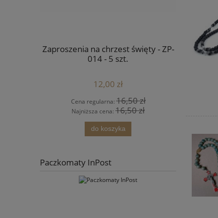
a chrzest
Zaproszenia na chrzest święty - ZP-
Outlet - O
szt.
014 - 5 szt.
Anioł czuw
12,00 zł
 zł
16,50 zł
Cena regularna:
Cena
 zł
16,50 zł
Najniższa cena:
Najn
do koszyka
pow
Paczkomaty InPost