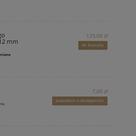
go
129,00 zł
 12 mm
do koszyka
wniane
7,00 zł
powiadom o dostępności
 na