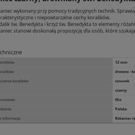
aniec wykonany przy pomocy tradycyjnych technik. Sprawia t
rakterystyczne i niepowtarzalne cechy koralików.
alik św. Benedykta i krzyż św. Benedykta to elementy różań
aniec stanowi doskonałą propozycję dla osób, które szuka
chniczne
koralików
12 mm
oralików
drewno - b
ączenia koralików
sznurek
czarny
 zestawie
Nie
odzenia
Polska
 informacje
Różaniec r