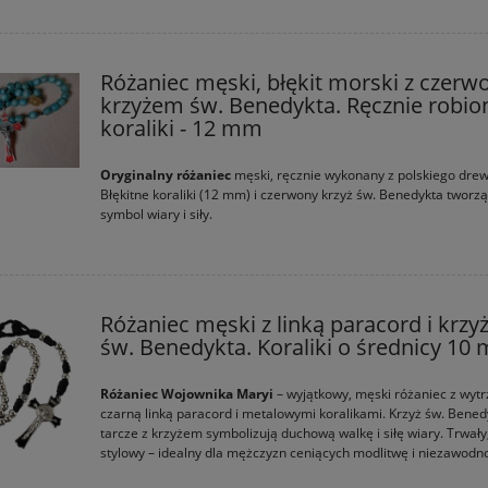
Różaniec męski, błękit morski z czer
krzyżem św. Benedykta. Ręcznie robio
koraliki - 12 mm
Oryginalny różaniec
męski, ręcznie wykonany z polskiego drew
Błękitne koraliki (12 mm) i czerwony krzyż św. Benedykta tworz
symbol wiary i siły.
Różaniec męski z linką paracord i krz
św. Benedykta. Koraliki o średnicy 10
Różaniec Wojownika Maryi
– wyjątkowy, męski różaniec z wyt
czarną linką paracord i metalowymi koralikami. Krzyż św. Bened
tarcze z krzyżem symbolizują duchową walkę i siłę wiary. Trwały,
stylowy – idealny dla mężczyzn ceniących modlitwę i niezawodn