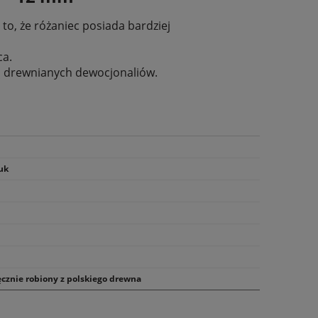
o, że różaniec posiada bardziej
ca.
ją drewnianych dewocjonaliów.
uk
ęcznie robiony z polskiego drewna