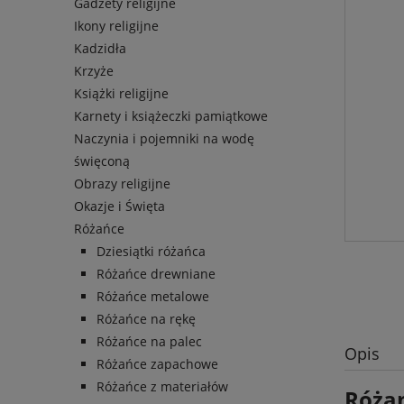
Gadżety religijne
Ikony religijne
Kadzidła
Krzyże
Książki religijne
Karnety i książeczki pamiątkowe
Naczynia i pojemniki na wodę
święconą
Obrazy religijne
Okazje i Święta
Różańce
Dziesiątki różańca
Różańce drewniane
Różańce metalowe
Różańce na rękę
Różańce na palec
Opis
Różańce zapachowe
Różańce z materiałów
Różan