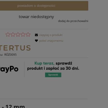
powiadom o dostępności
towar niedostępny
dodaj do przechowalni
zapytaj o produkt
poleć znajomemu
tu:
RÓŻ0095
a - 12 mm