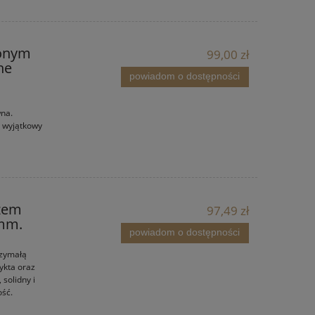
wonym
99,00 zł
ne
powiadom o dostępności
na.
ą wyjątkowy
yżem
97,49 zł
 mm.
powiadom o dostępności
rzymałą
ykta oraz
 solidny i
ość.