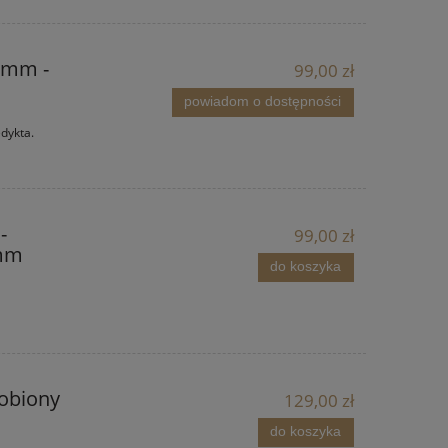
 mm -
99,00 zł
powiadom o dostępności
edykta.
-
99,00 zł
2mm
do koszyka
robiony
129,00 zł
do koszyka