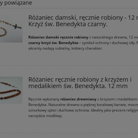
ty powiązane
Różaniec damski, ręcznie robiony - 12
Krzyż św. Benedykta czarny.
Różaniec damski
ręcznie robiony
z naturalnego drewna, 12 m
czarny krzyż św. Benedykta
– symbol ochrony i duchowej siły.
akcenty nadają subtelny, kobiecy charakter.
Różaniec ręcznie robiony z krzyżem i
medalikiem św. Benedykta. 12 mm
Ręcznie wykonany
różaniec drewniany
z krzyżem i medalikiem
Benedykta. Naturalne drewno o pięknej koralowej barwie, mocn
sznurkowy splot i duchowa ochrona. Idealny jako prezent religijn
narzędzie modlitwy.