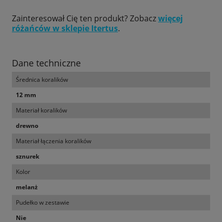
Zainteresował Cię ten produkt? Zobacz
więcej
różańców w sklepie Itertus
.
Dane techniczne
Średnica koralików
12 mm
Materiał koralików
drewno
Materiał łączenia koralików
sznurek
Kolor
melanż
Pudełko w zestawie
Nie