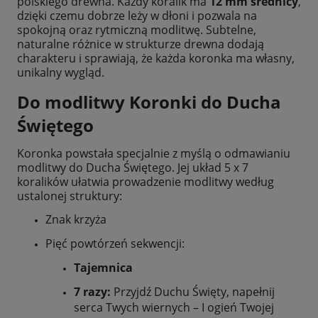
polskiego drewna. Każdy koralik ma
12 mm średnicy
,
dzięki czemu dobrze leży w dłoni i pozwala na
spokojną oraz rytmiczną modlitwę. Subtelne,
naturalne różnice w strukturze drewna dodają
charakteru i sprawiają, że każda koronka ma własny,
unikalny wygląd.
Do modlitwy Koronki do Ducha
Świętego
Koronka powstała specjalnie z myślą o odmawianiu
modlitwy do Ducha Świętego. Jej układ 5 x 7
koralików ułatwia prowadzenie modlitwy według
ustalonej struktury:
Znak krzyża
Pięć powtórzeń sekwencji:
Tajemnica
7 razy:
Przyjdź Duchu Święty, napełnij
serca Twych wiernych – I ogień Twojej