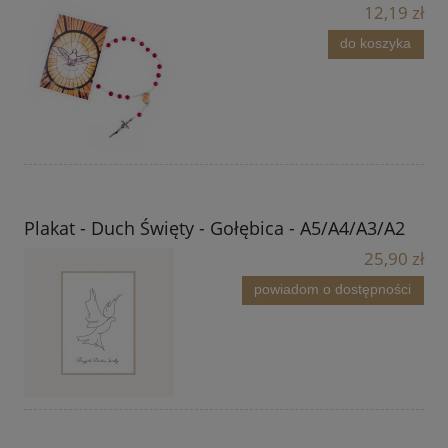
12,19 zł
do koszyka
Plakat - Duch Święty - Gołębica - A5/A4/A3/A2
25,90 zł
powiadom o dostępności