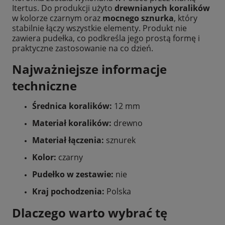
Itertus. Do produkcji użyto
drewnianych koralików
w kolorze czarnym oraz
mocnego sznurka
, który
stabilnie łączy wszystkie elementy. Produkt nie
zawiera pudełka, co podkreśla jego prostą formę i
praktyczne zastosowanie na co dzień.
Najważniejsze informacje
techniczne
Średnica koralików:
12 mm
Materiał koralików:
drewno
Materiał łączenia:
sznurek
Kolor:
czarny
Pudełko w zestawie:
nie
Kraj pochodzenia:
Polska
Dlaczego warto wybrać tę