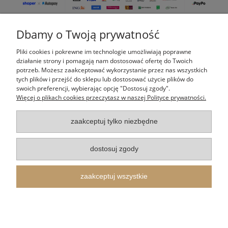
Dbamy o Twoją prywatność
Pomoc
Pliki cookies i pokrewne im technologie umożliwiają poprawne
Moje konto
działanie strony i pomagają nam dostosować ofertę do Twoich
potrzeb. Możesz zaakceptować wykorzystanie przez nas wszystkich
tych plików i przejść do sklepu lub dostosować użycie plików do
Płatności i dostawa
swoich preferencji, wybierając opcję "Dostosuj zgody".
Więcej o plikach cookies przeczytasz w naszej Polityce prywatności.
Informacje
zaakceptuj tylko niezbędne
O nas
dostosuj zgody
Indeks kategorii
zaakceptuj wszystkie
Itertus Piotr Cieślik
| Kalinowa 14, 43-340 Kozy, woj. śląskie | E-mail:
shop@itertus.pl
Tel.:
509924720
| NIP: 9372733548 REGON: 388182836
pokaż pełną wersję strony