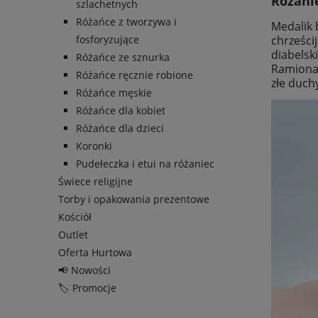
Różani
szlachetnych
Różańce z tworzywa i
Medalik 
chrześci
fosforyzujące
diabelsk
Różańce ze sznurka
Ramiona 
Różańce ręcznie robione
złe duch
Różańce męskie
Różańce dla kobiet
Różańce dla dzieci
Koronki
Pudełeczka i etui na różaniec
Świece religijne
Torby i opakowania prezentowe
Kościół
Outlet
Oferta Hurtowa
📢 Nowości
🏷️ Promocje