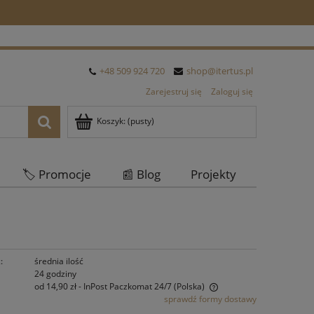
+48 509 924 720
shop@itertus.pl
Zarejestruj się
Zaloguj się
Koszyk:
(pusty)
🏷️ Promocje
📰 Blog
Projekty
Oferta Hurtowa
:
średnia ilość
24 godziny
od 14,90 zł
- InPost Paczkomat 24/7
(Polska)
sprawdź formy dostawy