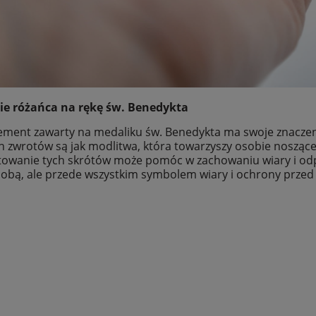
ec na rękę damski św.
Naszyjnik z krzyżykiem - Piase
nedykta - OUTLET
pustyni - OUTLET
ie różańca na rękę św. Benedykta
15,00 zł
15,00 zł
ement zawarty na medaliku św. Benedykta ma swoje znaczenie
29,90 zł
37,00 zł
ch zwrotów są jak modlitwa, która towarzyszy osobie nosząc
a regularna:
Cena regularna:
29,90 zł
37,00 zł
towanie tych skrótów może pomóc w zachowaniu wiary i odpar
niższa cena:
Najniższa cena:
dobą, ale przede wszystkim symbolem wiary i ochrony przed
iadom o dostępności
do koszyka