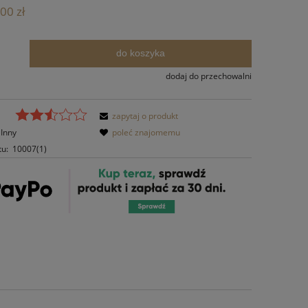
Cena nie zawiera ewentualnych kosztów
00 zł
płatności
do koszyka
.
dodaj do przechowalni
zapytaj o produkt
Inny
poleć znajomemu
tu:
10007(1)