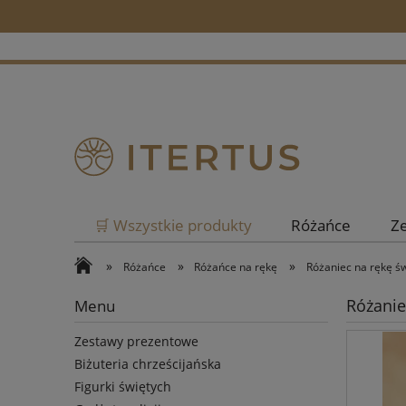
🛒 Wszystkie produkty
Różańce
Z
»
»
»
Różańce
Różańce na rękę
Różaniec na rękę ś
Różanie
Menu
Zestawy prezentowe
Biżuteria chrześcijańska
Figurki świętych