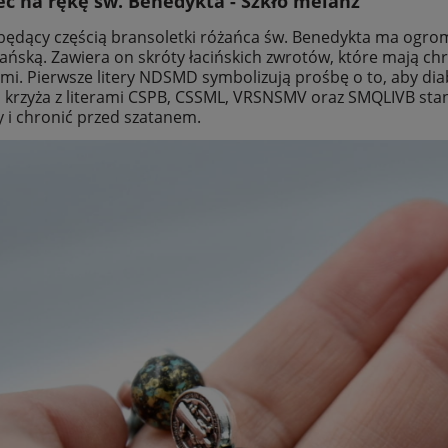
ec na rękę św. Benedykta - Szkło melanż
będący częścią bransoletki różańca św. Benedykta ma ogro
jańską. Zawiera on skróty łacińskich zwrotów, które mają c
imi. Pierwsze litery NDSMD symbolizują prośbę o to, aby dia
krzyża z literami CSPB, CSSML, VRSNSMV oraz SMQLIVB sta
y i chronić przed szatanem.