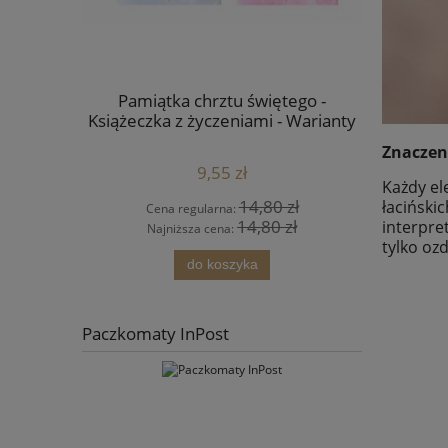
 mnie nie
Pamiątka chrztu świętego -
Różani
Książeczka z życzeniami - Warianty
Be
Znaczen
9,55 zł
Każdy el
 zł
14,80 zł
łaciński
Cena regularna:
Cen
 zł
14,80 zł
interpre
Najniższa cena:
Naj
tylko oz
do koszyka
pow
Paczkomaty InPost