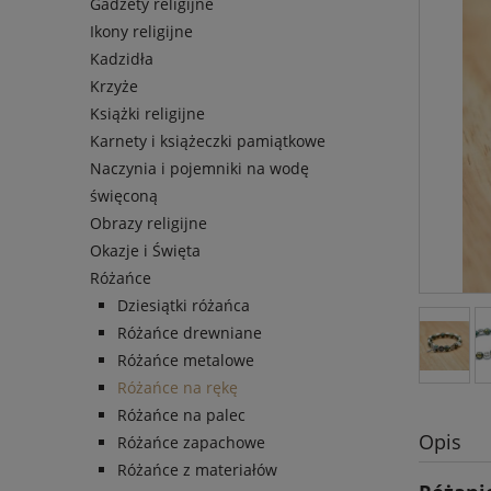
Gadżety religijne
Ikony religijne
Kadzidła
Krzyże
Książki religijne
Karnety i książeczki pamiątkowe
Naczynia i pojemniki na wodę
święconą
Obrazy religijne
Okazje i Święta
Różańce
Dziesiątki różańca
Różańce drewniane
Różańce metalowe
Różańce na rękę
Różańce na palec
Opis
Różańce zapachowe
Różańce z materiałów