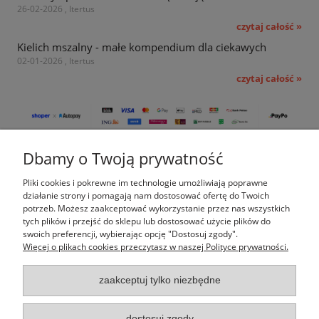
26-02-2026 , Itertus
czytaj całość »
Kielich mszalny - małe kompendium dla ciekawych
02-01-2026 , Itertus
czytaj całość »
Dbamy o Twoją prywatność
Pomoc
Pliki cookies i pokrewne im technologie umożliwiają poprawne
Moje konto
działanie strony i pomagają nam dostosować ofertę do Twoich
potrzeb. Możesz zaakceptować wykorzystanie przez nas wszystkich
tych plików i przejść do sklepu lub dostosować użycie plików do
Płatności i dostawa
swoich preferencji, wybierając opcję "Dostosuj zgody".
Więcej o plikach cookies przeczytasz w naszej Polityce prywatności.
Informacje
zaakceptuj tylko niezbędne
O nas
dostosuj zgody