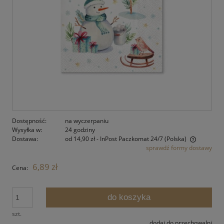
Dostępność:
na wyczerpaniu
Wysyłka w:
24 godziny
Dostawa:
od 14,90 zł
- InPost Paczkomat 24/7
(Polska)
sprawdź formy dostawy
Cena nie zawiera ewentualnych kosztów płatności
6,89 zł
Cena:
do koszyka
szt.
dodaj do przechowalni