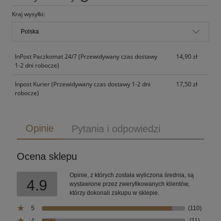
Cena nie zawiera ewentualnych kosztów płatności
Kraj wysyłki:
InPost Paczkomat 24/7
(Przewidywany czas dostawy
14,90 zł
1-2 dni robocze)
Inpost Kurier
(Przewidywany czas dostawy 1-2 dni
17,50 zł
robocze)
Opinie
Pytania i odpowiedzi
Ocena sklepu
Opinie, z których została wyliczona średnia, są
4.9
wystawione przez zweryfikowanych klientów,
którzy dokonali zakupu w sklepie.
5
(110)
4
(11)