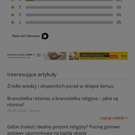
3
(0)
2
(0)
1
(0)
Interesujące artykuły
Źródło wiedzy i eksperckich porad w sklepie Itertus.
Bransoletka różaniec a bransoletka religijna – jakie są
różnice?
06-08-2026 , Itertus
czytaj całość »
Gdzie znaleźć idealny prezent religijny? Poznaj gotowe
zestawy upominkowe na każdą okazję