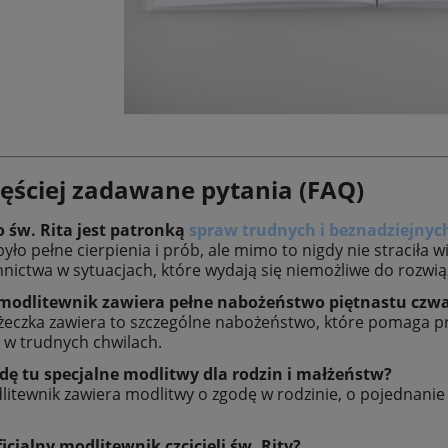
ęściej zadawane pytania (FAQ)
 św. Rita jest patronką
spraw trudnych i beznadziejnyc
 było pełne cierpienia i prób, ale mimo to nigdy nie straciła 
nictwa w sytuacjach, które wydają się niemożliwe do rozwią
 modlitewnik zawiera pełne nabożeństwo piętnastu czw
ążeczka zawiera to szczególne nabożeństwo, które pomaga pr
ki w trudnych chwilach.
dę tu specjalne modlitwy dla rodzin i małżeństw?
litewnik zawiera modlitwy o zgodę w rodzinie, o pojednani
ficjalny modlitewnik czcicieli św. Rity?