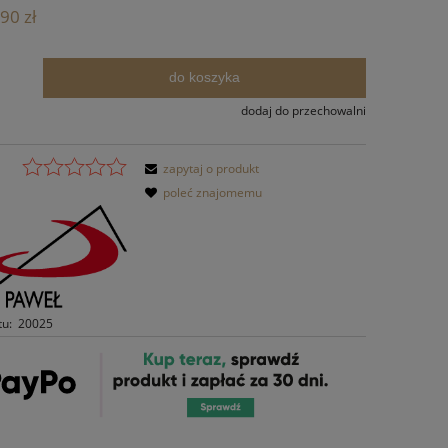
Cena nie zawiera ewentualnych kosztów
90 zł
płatności
do koszyka
.
dodaj do przechowalni
zapytaj o produkt
poleć znajomemu
tu:
20025