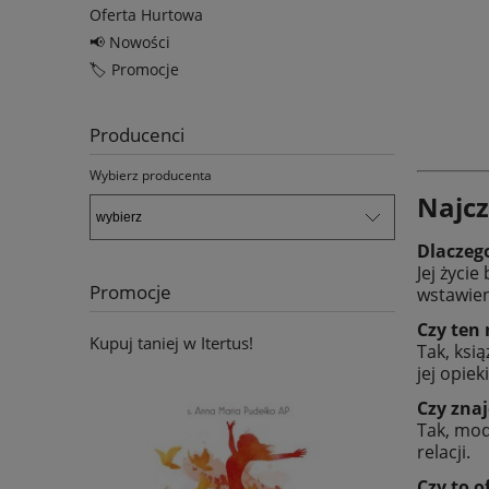
Oferta Hurtowa
📢 Nowości
🏷️ Promocje
Producenci
Wybierz producenta
Najcz
Dlaczego
Jej życie
Promocje
wstawien
Czy ten
Kupuj taniej w Itertus!
Tak, ksi
jej opie
Czy znaj
Tak, mod
relacji.
Czy to o