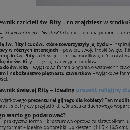
wnik czcicieli św. Rity – co znajdziesz w środku
zka
Skuteczni Święci – Święta Rita
to nieoceniona pomoc dla każd
z:
ię św. Rity i cudów, które towarzyszyły jej życiu
– inspiru
twy w różnych intencjach
– powierz swoje troski świętej Ric
nę do św. Rity
– dziewięciodniowa modlitwa, która otwiera 
kę do św. Rity
– piękna, tradycyjna modlitwa.
ę do św. Rity
– wyjątkowa forma błagania o wstawiennictwo
um i nabożeństwo piętnastu czwartków
– wyjątkowe form
ści.
ewnik świętej Rity – idealny
prezent religijny dl
 wyjątkowego
prezentu religijnego dla kobiety
? Ten
modlit
bci, siostry czy przyjaciółki, która szuka duchowego wsparci
go warto go podarować?
 i praktyczna forma – broszurowa oprawa ze skrzydełkami u
ny format – idealny do torebki lub kieszeni (11,5 x 16,5 cm).