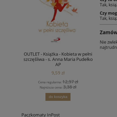
Tak, ksi
Czy mog
Tak, ksi
Zamów j
Nie zwle
najtrudn
a płótnie -
OUTLET - Książka - Kobieta w pełni
Ikona Jan
mowlęciu -
szczęśliwa - s. Anna Maria Pudełko
AP
9,59 zł
4 zł
12,97 zł
Cena regularna:
Cena
 zł
3,38 zł
Najniższa cena:
Najn
ści
do koszyka
Paczkomaty InPost