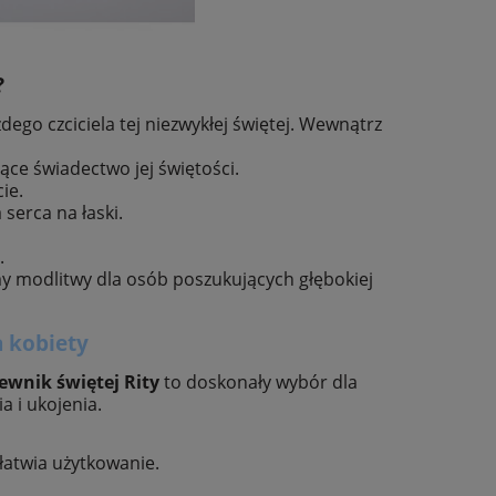
?
ego czciciela tej niezwykłej świętej. Wewnątrz
jące świadectwo jej świętości.
ie.
serca na łaski.
.
y modlitwy dla osób poszukujących głębokiej
a kobiety
ewnik świętej Rity
to doskonały wybór dla
a i ukojenia.
łatwia użytkowanie.