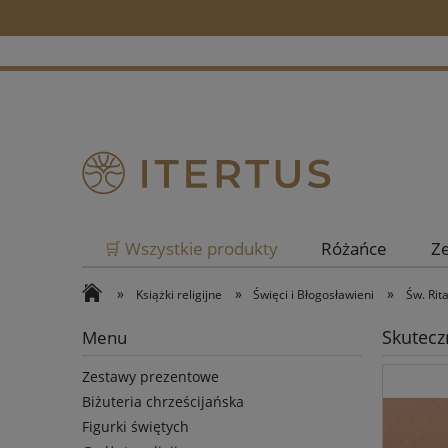
🛒 Wszystkie produkty
Różańce
Z
»
»
»
Książki religijne
Święci i Błogosławieni
Św. Rit
Skuteczn
Menu
Zestawy prezentowe
Biżuteria chrześcijańska
Figurki świętych