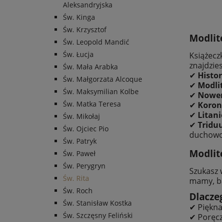
Aleksandryjska
Św. Kinga
Św. Krzysztof
Modlite
Św. Leopold Mandić
Św. Łucja
Książec
znajdzies
Św. Mała Arabka
✔
Histor
Św. Małgorzata Alcoque
✔
Modli
Św. Maksymilian Kolbe
✔
Nowen
Św. Matka Teresa
✔
Koron
✔
Litani
Św. Mikołaj
✔
Tridu
Św. Ojciec Pio
duchowo
Św. Patryk
Modlit
Św. Paweł
Św. Perygryn
Szukasz
Św. Rita
mamy, ba
Św. Roch
Dlacze
Św. Stanisław Kostka
✔ Piękna
Św. Szczęsny Feliński
✔ Poręcz