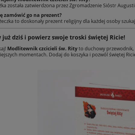
ążka została zatwierdzona przez Zgromadzenie Sióstr Augustia
ę zamówić go na prezent?
ążeczka to doskonały prezent religijny dla każdej osoby szu
uż dziś i powierz swoje troski świętej Ricie!
kaj!
Modlitewnik czcicieli św. Rity
to duchowy przewodnik, k
iejszych momentach. Dodaj do koszyka i pozwól świętej Ricie
a Pawła II - 40 x 50 cm -
Poduszka dla dziecka, Mały Ksi
OUTLET
680,00 zł
36,00 zł
860,00 zł
49,20 zł
 regularna:
Cena regularna:
860,00 zł
49,20 zł
iższa cena:
Najniższa cena:
do koszyka
do koszyka