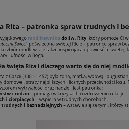
a Rita – patronka spraw trudnych i b
 wyjątkowego
modlitewnika
do św. Rity
, który pomoże Ci w
uteczni Święci
, poświęconą świętej Ricie – patronce spraw be
lko zbiór modlitw, ale także inspirująca opowieść o świętej, 
ary i ufności w Boga.
a święta Rita i dlaczego warto się do niej modli
ita z Cascii (1381–1457) była żoną, matką, wdową i augustiank
 domowej, straty najbliższych i licznych przeciwności losu.
ę wzorem wytrwałości oraz nadziei. Jest patronką:
ństw i rodzin
– pomaga w kryzysach i uzdrowieniu relacji.
h i cierpiących
– wspiera w trudnych chorobach.
 trudnych i beznadziejnych
– wstawia się za tymi, którzy str