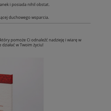
nek i posiada nihil obstat.
kającej duchowego wsparcia.
tóry pomoże Ci odnaleźć nadzieję i wiarę w
 działać w Twoim życiu!
ążę
Poduszka dla dzieci - Aniołek z
Książka - Żyję! 
misiem
pok
36,00 zł
28,4
49,20 zł
Cena regularna:
Cena regular
49,20 zł
Najniższa cena:
Najniższa ce
do koszyka
do ko