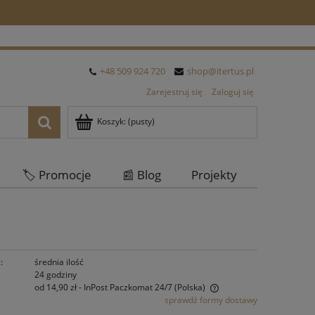
+48 509 924 720
shop@itertus.pl
Zarejestruj się
Zaloguj się
Koszyk:
(pusty)
🏷️ Promocje
📰 Blog
Projekty
Oferta Hurtowa
:
średnia ilość
24 godziny
od 14,90 zł
- InPost Paczkomat 24/7
(Polska)
sprawdź formy dostawy