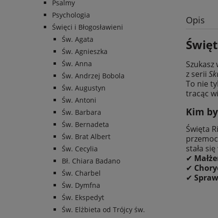
Psalmy
Psychologia
Opis
Święci i Błogosławieni
Św. Agata
Święt
Św. Agnieszka
Szukasz
Św. Anna
z serii
Sk
Św. Andrzej Bobola
To nie ty
Św. Augustyn
tracąc wi
Św. Antoni
Kim był
Św. Barbara
Św. Bernadeta
Święta R
Św. Brat Albert
przemocy
stała si
Św. Cecylia
✔
Małże
Bł. Chiara Badano
✔
Choryc
Św. Charbel
✔
Spraw
Św. Dymfna
Św. Ekspedyt
Św. Elżbieta od Trójcy św.