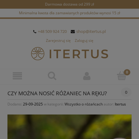
Darmowa dostawa od 299 zł
Minimalna kwota dla zamawianych produktów wynosi 15 zł
+48 509 924 720
shop@itertus.pl
Zarejestruj się
Zaloguj się
0
CZY MOŻNA NOSIĆ RÓŻANIEC NA RĘKU?
Dodano:
29-09-2025
w kategorii:
Wszystko o różańcach
autor:
Itertus