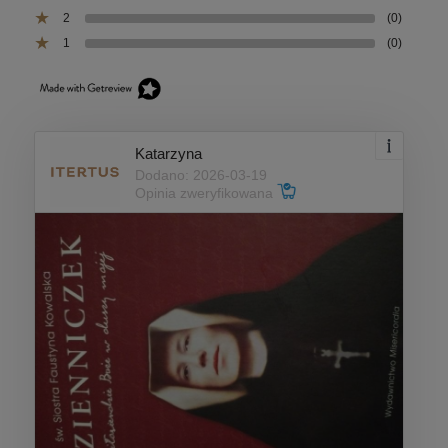
2
(0)
1
(0)
Katarzyna
Dodano: 2026-03-19
Opinia zweryfikowana