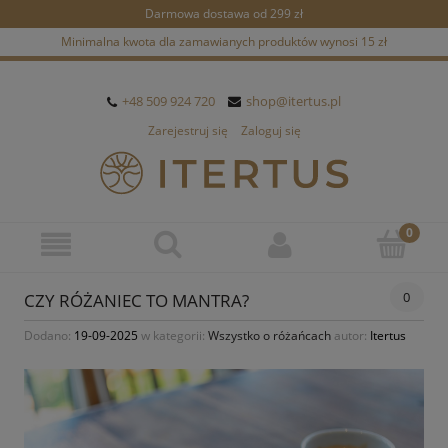
Darmowa dostawa od 299 zł
Minimalna kwota dla zamawianych produktów wynosi 15 zł
+48 509 924 720
shop@itertus.pl
Zarejestruj się
Zaloguj się
0
CZY RÓŻANIEC TO MANTRA?
Dodano:
19-09-2025
w kategorii:
Wszystko o różańcach
autor:
Itertus