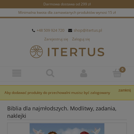
Darmowa dostawa od 299 zł
Minimalna kwota dla zamawianych produktów wynosi 15 zł
+48 509 924 720
shop@itertus.pl
Zarejestruj się
Zaloguj się
zamknij
Aby dodawać produkty do przechowalni musisz być zalogowany
Biblia dla najmłodszych. Modlitwy, zadania,
naklejki