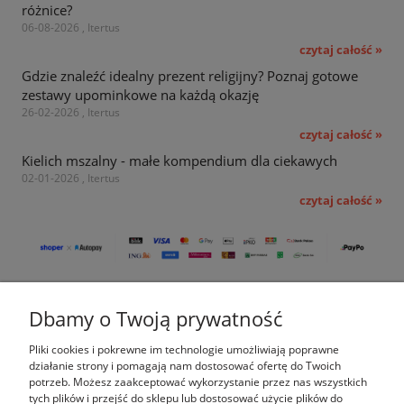
różnice?
06-08-2026 , Itertus
czytaj całość »
Gdzie znaleźć idealny prezent religijny? Poznaj gotowe
zestawy upominkowe na każdą okazję
26-02-2026 , Itertus
czytaj całość »
Kielich mszalny - małe kompendium dla ciekawych
02-01-2026 , Itertus
czytaj całość »
Pomoc
Dbamy o Twoją prywatność
Moje konto
Pliki cookies i pokrewne im technologie umożliwiają poprawne
działanie strony i pomagają nam dostosować ofertę do Twoich
potrzeb. Możesz zaakceptować wykorzystanie przez nas wszystkich
Płatności i dostawa
tych plików i przejść do sklepu lub dostosować użycie plików do