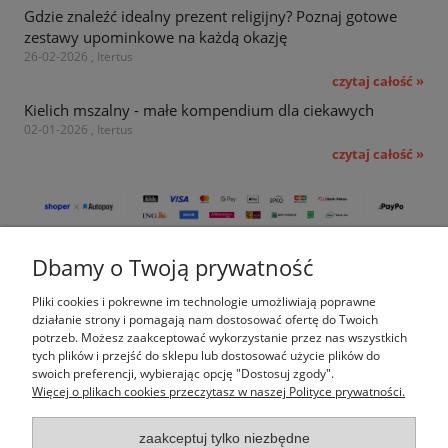
Gdzie znaleźć idealny prezent religijny? Poznaj gotowe
zestawy upominkowe na każdą okazję
26-02-2026 , Itertus
czytaj całość »
Kielich mszalny - małe kompendium dla ciekawych
02-01-2026 , Itertus
czytaj całość »
Dbamy o Twoją prywatność
Pomoc
Pliki cookies i pokrewne im technologie umożliwiają poprawne
Moje konto
działanie strony i pomagają nam dostosować ofertę do Twoich
potrzeb. Możesz zaakceptować wykorzystanie przez nas wszystkich
tych plików i przejść do sklepu lub dostosować użycie plików do
Płatności i dostawa
swoich preferencji, wybierając opcję "Dostosuj zgody".
Więcej o plikach cookies przeczytasz w naszej Polityce prywatności.
Informacje
zaakceptuj tylko niezbędne