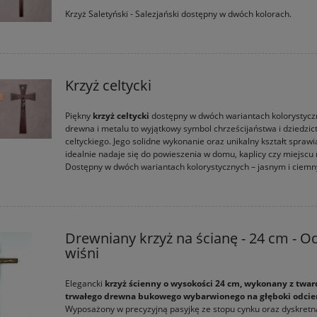
Krzyż Saletyński - Salezjański dostępny w dwóch kolorach.
Krzyż celtycki
Piękny
krzyż celtycki
dostępny w dwóch wariantach kolorystycz
drewna i metalu to wyjątkowy symbol chrześcijaństwa i dziedzic
celtyckiego. Jego solidne wykonanie oraz unikalny kształt sprawia
idealnie nadaje się do powieszenia w domu, kaplicy czy miejscu 
Dostępny w dwóch wariantach kolorystycznych – jasnym i ciem
Drewniany krzyż na ścianę - 24 cm - O
wiśni
Elegancki
krzyż ścienny o wysokości 24 cm, wykonany z twar
trwałego drewna bukowego wybarwionego na głęboki odcie
Wyposażony w precyzyjną pasyjkę ze stopu cynku oraz dyskretn