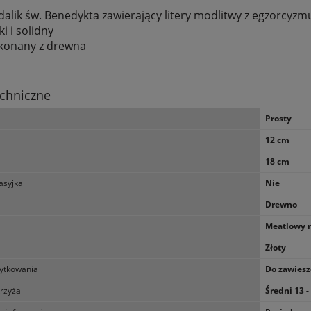
alik św. Benedykta zawierający litery modlitwy z egzorcyzm
ki i solidny
konany z drewna
chniczne
Prosty
12 cm
18 cm
asyjka
Nie
Drewno
Meatlowy 
Złoty
ytkowania
Do zawiesz
krzyża
Średni 13 -