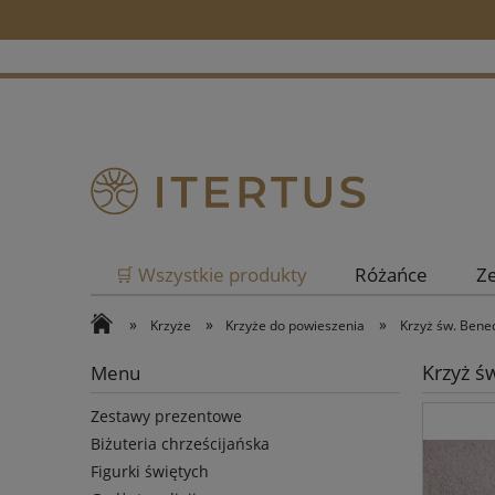
🛒 Wszystkie produkty
Różańce
Z
»
»
»
Krzyże
Krzyże do powieszenia
Krzyż św. Bene
Krzyż ś
Menu
Zestawy prezentowe
Biżuteria chrześcijańska
Figurki świętych