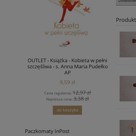
Dodatkowe
Produk
a płótnie -
OUTLET - Książka - Kobieta w pełni
Ikona Jan
mowlęciu -
szczęśliwa - s. Anna Maria Pudełko
AP
9,59 zł
4 zł
12,97 zł
Cena regularna:
Cena
 zł
3,38 zł
Najniższa cena:
Najn
ści
do koszyka
Paczkomaty InPost