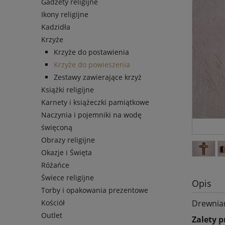
Gadżety religijne
Ikony religijne
Kadzidła
Krzyże
Krzyże do postawienia
Krzyże do powieszenia
Zestawy zawierające krzyż
Książki religijne
Karnety i książeczki pamiątkowe
Naczynia i pojemniki na wodę
święconą
Obrazy religijne
Okazje i Święta
Różańce
Świece religijne
Opis
Torby i opakowania prezentowe
Drewnian
Kościół
Outlet
Zalety 