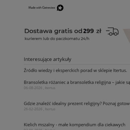
Interesujące artykuły
Źródło wiedzy i eksperckich porad w sklepie Itertus.
Bransoletka różaniec a bransoletka religijna – jakie s
06-08-2026 , Itertus
Gdzie znaleźć idealny prezent religijny? Poznaj go
26-02-2026 , Itertus
Kielich mszalny - małe kompendium dla ciekawych