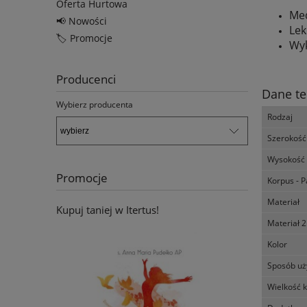
Oferta Hurtowa
Med
📢 Nowości
Lek
🏷️ Promocje
Wy
Producenci
Dane te
Wybierz producenta
Rodzaj
Szerokość
Wysokość
Promocje
Korpus - P
Materiał
Kupuj taniej w Itertus!
Materiał 2
Kolor
Sposób uż
Wielkość 