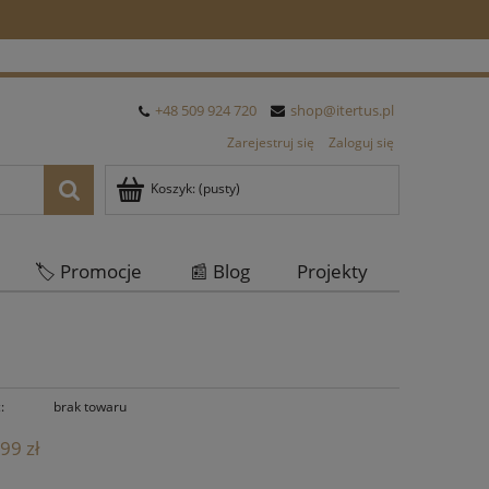
+48 509 924 720
shop@itertus.pl
Zarejestruj się
Zaloguj się
Koszyk:
(pusty)
🏷️ Promocje
📰 Blog
Projekty
Oferta Hurtowa
:
brak towaru
99 zł