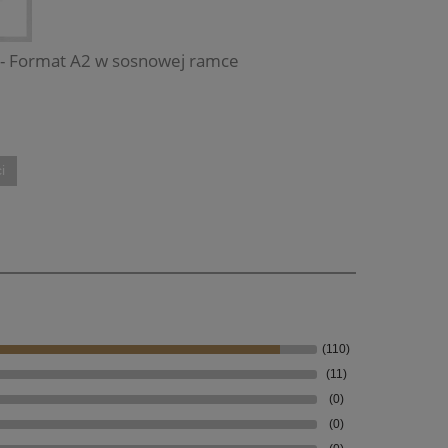
y - Format A2 w sosnowej ramce
i
(110)
(11)
(0)
(0)