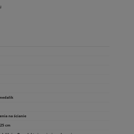
u
medalik
enia na ścianie
 25 cm