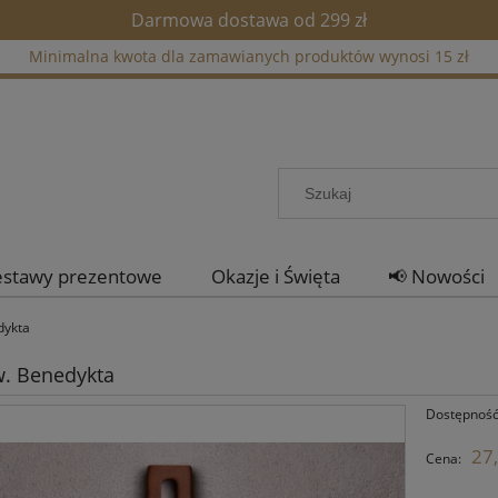
Darmowa dostawa od 299 zł
Minimalna kwota dla zamawianych produktów wynosi 15 zł
estawy prezentowe
Okazje i Święta
📢 Nowości
dykta
w. Benedykta
Dostępność
27,
Cena: