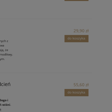
29,90 zł
do koszyka
nych z
twa
ją, że
modlitwy.
nym.
dcień
55,60 zł
do koszyka
dego i
ń wiśni
.
ą