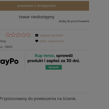
powiadom o dostępności
towar niedostępny
dodaj do przechowalni
zapytaj o produkt
Inny
poleć znajomemu
tu:
10031
 Przystosowany do powieszenia na ścianie.