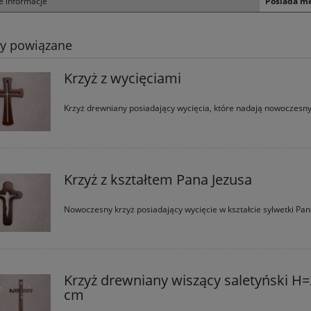
 informacje
Posiada me
ty powiązane
Krzyż z wycięciami
Krzyż drewniany posiadający wycięcia, które nadają nowoczesny 
a Pawła II - 40 x 50 cm -
Poduszka dla dziecka, Mały Ksi
OUTLET
Krzyż z kształtem Pana Jezusa
680,00 zł
36,00 zł
Nowoczesny krzyż posiadający wycięcie w kształcie sylwetki Pan
860,00 zł
49,20 zł
 regularna:
Cena regularna:
860,00 zł
49,20 zł
iższa cena:
Najniższa cena:
do koszyka
do koszyka
Krzyż drewniany wiszący saletyński H=
cm