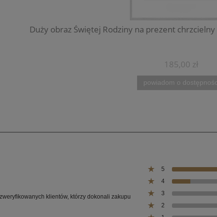
Duży obraz Świętej Rodziny na prezent chrzcieln
185,00 zł
powiadom o dostępnośc
5
4
3
 zweryfikowanych klientów, którzy dokonali zakupu
2