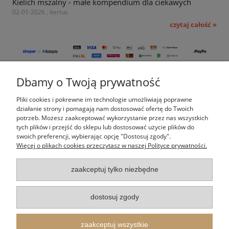
Kielich mszalny - małe kompendium dla ciekawych
02-01-2026 , Itertus
czytaj całość »
Dbamy o Twoją prywatność
Pomoc
Pliki cookies i pokrewne im technologie umożliwiają poprawne
Moje konto
działanie strony i pomagają nam dostosować ofertę do Twoich
potrzeb. Możesz zaakceptować wykorzystanie przez nas wszystkich
tych plików i przejść do sklepu lub dostosować użycie plików do
Płatności i dostawa
swoich preferencji, wybierając opcję "Dostosuj zgody".
Więcej o plikach cookies przeczytasz w naszej Polityce prywatności.
Informacje
zaakceptuj tylko niezbędne
O nas
dostosuj zgody
Indeks kategorii
zaakceptuj wszystkie