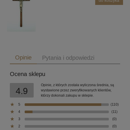
do koszyka
Opinie
Pytania i odpowiedzi
Ocena sklepu
Opinie, z których została wyliczona średnia, są
4.9
wystawione przez zweryfikowanych klientów,
którzy dokonali zakupu w sklepie.
5
(110)
4
(11)
3
(0)
2
(0)